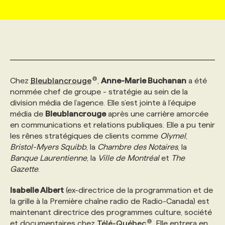
MARKETING ET COMMUNICATION
NOUVEAUX MANDATS
AFFICHEZ UN POSTE / TARIFS
CANDIDAT
BULLETIN RECRUTEMENT
NOS CONFÉRENCES
FORMATIONS
WEB & MÉDIAS SOCIAUX
VOIR LES OFFRES
AFFAIRES DE L'INDUSTRIE
CONSULTER LA CVTHÈQUE
INFOLETTRE PUBLICITÉ
FAQ
NOS FORMATIONS EN LIGNE
CHASSE DE TÊTE
Chez
Bleublancrouge
,
Anne-Marie Buchanan
a été
MARKETING DURABLE
PROFIL CANDIDAT
INITIATIVES NUMÉRIQUES
PROFIL ENTREPRISE
ANNONCEZ AVEC NOUS
ANNONCEZ AVEC NOUS
NOS PARCOURS DE FORMATIONS
SERVICE DE CHASSE DE TÊTE
nommée chef de groupe - stratégie au sein de la
division média de l’agence. Elle s’est jointe à l’équipe
média de
Bleublancrouge
après une carrière amorcée
GEO/SEO
PRIX ET DISTINCTIONS
FAQ
FORMATIONS PERSONNALISÉES
NOS TARIFS
en communications et relations publiques. Elle a pu tenir
les rênes stratégiques de clients comme
Olymel
,
Bristol-Myers Squibb
, la
Chambre des Notaires
, la
ÉVÉNEMENTIEL
TENDANCES
ANNONCEZ AVEC NOUS
NOS FORMATEUR‧RICES
NOS EXPERTISES
Banque Laurentienne
, la
Ville de Montréal
et
The
Gazette
.
NOS AUTEUR‧RICES
POURQUOI CHOISIR NOS FORMATIONS
FAQ
Isabelle Albert
(ex-directrice de la programmation et de
la grille à la Première chaîne radio de Radio-Canada) est
maintenant directrice des programmes culture, société
NOS TARIFS
ANNONCEZ AVEC NOUS
et documentaires chez
Télé-Québec
. Elle entrera en