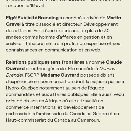
fonction le 16 avril.
PROGRAMMES DE SUBVENTIONS
Pigé! Publicité Branding
a annoncé l’arrivée de
Martin
Gravel
à titre d’associé et directeur Développement
des affaires. Fort d’une expérience de plus de 30
FAQ
années comme homme d’affaires en gestion et en
analyse TI, il saura mettre à profit son expertise et ses
connaissances en communication et en web.
ANNONCEZ AVEC NOUS
Relations publiques sans frontières
a nommé
Claude
Ouvrard
directrice générale. Elle succède à
Deanna
Drendel
, FSCRP.
Madame Ouvrard
possède dix ans
d’expérience en communication dont la majeure partie à
Hydro-Québec notamment au sein de l’équipe
commandites et aux affaires publiques. Elle a aussi vécu
près de dix ans en Afrique où elle a travaillé en
commerce international et développement de
partenariats à l’ambassade du Canada au Gabon et au
Haut-commissariat du Canada au Cameroun.