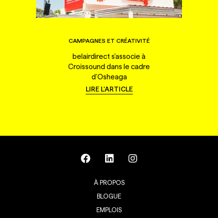
CAMPAGNES ET CRÉATIVITÉ
belairdirect s'associe à
Croissound dans le cadre
d'Osheaga
LIRE L'ARTICLE
À PROPOS
BLOGUE
EMPLOIS