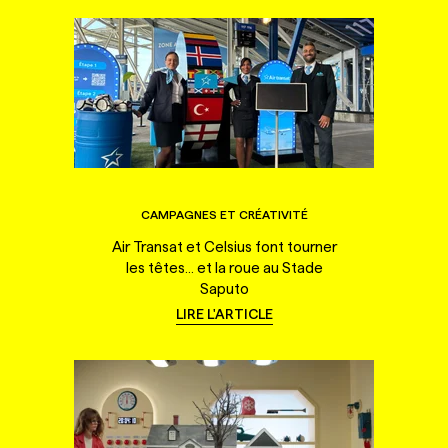
CAMPAGNES ET CRÉATIVITÉ
Air Transat et Celsius font tourner
les têtes... et la roue au Stade
Saputo
LIRE L'ARTICLE