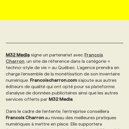
MARKETING ET COMMUNICATION
NOUVEAUX MANDATS
AFFICHEZ UN POSTE / TARIFS
CANDIDAT
BULLETIN RECRUTEMENT
NOS CONFÉRENCES
FORMATIONS
WEB & MÉDIAS SOCIAUX
VOIR LES OFFRES
AFFAIRES DE L'INDUSTRIE
CONSULTER LA CVTHÈQUE
INFOLETTRE PUBLICITÉ
FAQ
NOS FORMATIONS EN LIGNE
CHASSE DE TÊTE
MARKETING DURABLE
PROFIL CANDIDAT
INITIATIVES NUMÉRIQUES
PROFIL ENTREPRISE
ANNONCEZ AVEC NOUS
ANNONCEZ AVEC NOUS
NOS PARCOURS DE FORMATIONS
SERVICE DE CHASSE DE TÊTE
M32 Media
signe un partenariat avec
Francois
Charron
, un site de réference dans la catégorie «
techno-style de vie » au Québec. L'agence prendra en
GEO/SEO
PRIX ET DISTINCTIONS
FAQ
FORMATIONS PERSONNALISÉES
NOS TARIFS
charge l’ensemble de la monétisation de son inventaire
numérique.
Francoischarron.com
s’ajoute aux autres
éditeurs de qualité qui ont opté pour sa plateforme
ÉVÉNEMENTIEL
TENDANCES
ANNONCEZ AVEC NOUS
NOS FORMATEUR‧RICES
NOS EXPERTISES
d’analyse de données publicitaires ainsi que les autres
services offerts par
M32 Media
.
NOS AUTEUR‧RICES
POURQUOI CHOISIR NOS FORMATIONS
FAQ
Dans le cadre de l’entente, l'entreprise conseillera
Francois Charron
au niveau des meilleures pratiques
numériques à mettre en place. Elle supportera
NOS TARIFS
ANNONCEZ AVEC NOUS