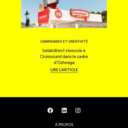
CAMPAGNES ET CRÉATIVITÉ
belairdirect s'associe à
Croissound dans le cadre
d'Osheaga
LIRE L'ARTICLE
À PROPOS