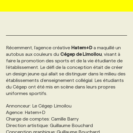
MARKETING ET COMMUNICATION
NOUVEAUX MANDATS
AFFICHEZ UN POSTE / TARIFS
CANDIDAT
BULLETIN RECRUTEMENT
NOS CONFÉRENCES
FORMATIONS
WEB & MÉDIAS SOCIAUX
VOIR LES OFFRES
AFFAIRES DE L'INDUSTRIE
CONSULTER LA CVTHÈQUE
INFOLETTRE PUBLICITÉ
FAQ
NOS FORMATIONS EN LIGNE
CHASSE DE TÊTE
Récemment, l’agence créative
Hatem+D
a maquillé un
MARKETING DURABLE
PROFIL CANDIDAT
INITIATIVES NUMÉRIQUES
PROFIL ENTREPRISE
ANNONCEZ AVEC NOUS
ANNONCEZ AVEC NOUS
NOS PARCOURS DE FORMATIONS
SERVICE DE CHASSE DE TÊTE
autobus aux couleurs du
Cégep de Limoilou
, visant à
faire la promotion des sports et de la vie étudiante de
l’établissement. Le défi de la conception était de créer
GEO/SEO
PRIX ET DISTINCTIONS
FAQ
FORMATIONS PERSONNALISÉES
NOS TARIFS
un design jeune qui allait se distinguer dans le milieu des
établissements d’enseignement collégial. Les étudiants
du Cégep ont été mis en scène dans leurs propres
ÉVÉNEMENTIEL
TENDANCES
ANNONCEZ AVEC NOUS
NOS FORMATEUR‧RICES
NOS EXPERTISES
uniformes sportifs.
Annonceur: Le Cégep Limoilou
NOS AUTEUR‧RICES
POURQUOI CHOISIR NOS FORMATIONS
FAQ
Agence: Hatem+D
Charge de comptes: Camille Barry
Direction artistique: Guillaume Bouchard
NOS TARIFS
ANNONCEZ AVEC NOUS
Conception graphique: Guillaume Bouchard