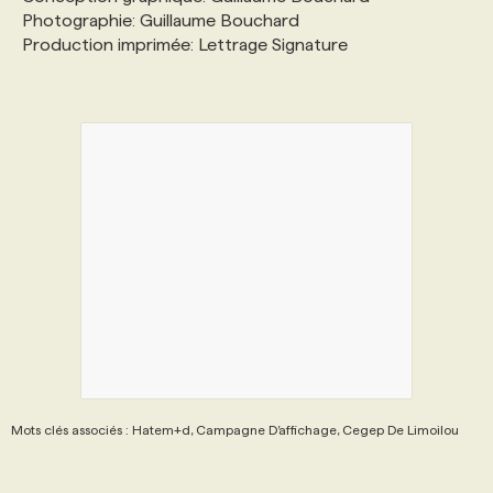
Photographie: Guillaume Bouchard
Production imprimée: Lettrage Signature
PROGRAMMES DE SUBVENTIONS
FAQ
ANNONCEZ AVEC NOUS
Mots clés associés : Hatem+d, Campagne D’affichage, Cegep De Limoilou