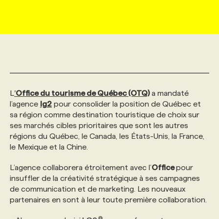
MARKETING ET COMMUNICATION
NOUVEAUX MANDATS
AFFICHEZ UN POSTE / TARIFS
CANDIDAT
BULLETIN RECRUTEMENT
NOS CONFÉRENCES
FORMATIONS
WEB & MÉDIAS SOCIAUX
VOIR LES OFFRES
AFFAIRES DE L'INDUSTRIE
CONSULTER LA CVTHÈQUE
INFOLETTRE PUBLICITÉ
FAQ
NOS FORMATIONS EN LIGNE
CHASSE DE TÊTE
MARKETING DURABLE
PROFIL CANDIDAT
INITIATIVES NUMÉRIQUES
PROFIL ENTREPRISE
ANNONCEZ AVEC NOUS
ANNONCEZ AVEC NOUS
NOS PARCOURS DE FORMATIONS
SERVICE DE CHASSE DE TÊTE
L
’
Office du tourisme de Québec (OTQ)
a mandaté
l’agence
lg2
pour consolider la position de Québec et
sa région comme destination touristique de choix sur
GEO/SEO
PRIX ET DISTINCTIONS
FAQ
FORMATIONS PERSONNALISÉES
NOS TARIFS
ses marchés cibles prioritaires que sont les autres
régions du Québec, le Canada, les États-Unis, la France,
le Mexique et la Chine.
ÉVÉNEMENTIEL
TENDANCES
ANNONCEZ AVEC NOUS
NOS FORMATEUR‧RICES
NOS EXPERTISES
L’agence collaborera étroitement avec l’
Office
pour
insuffler de la créativité stratégique à ses campagnes
NOS AUTEUR‧RICES
POURQUOI CHOISIR NOS FORMATIONS
FAQ
de communication et de marketing. Les nouveaux
partenaires en sont à leur toute première collaboration.
NOS TARIFS
ANNONCEZ AVEC NOUS