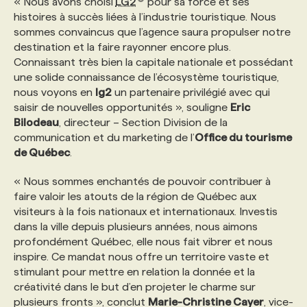
« Nous avons choisi
LG2
pour sa force et ses
histoires à succès liées à l’industrie touristique. Nous
sommes convaincus que l’agence saura propulser notre
PROGRAMMES DE SUBVENTIONS
destination et la faire rayonner encore plus.
Connaissant très bien la capitale nationale et possédant
FAQ
une solide connaissance de l’écosystème touristique,
nous voyons en
lg2
un partenaire privilégié avec qui
saisir de nouvelles opportunités », souligne
Eric
ANNONCEZ AVEC NOUS
Bilodeau
, directeur – Section Division de la
communication et du marketing de l’
Office du tourisme
de Québec
.
« Nous sommes enchantés de pouvoir contribuer à
faire valoir les atouts de la région de Québec aux
visiteurs à la fois nationaux et internationaux. Investis
dans la ville depuis plusieurs années, nous aimons
profondément Québec, elle nous fait vibrer et nous
inspire. Ce mandat nous offre un territoire vaste et
stimulant pour mettre en relation la donnée et la
créativité dans le but d’en projeter le charme sur
plusieurs fronts », conclut
Marie-Christine Cayer
, vice-