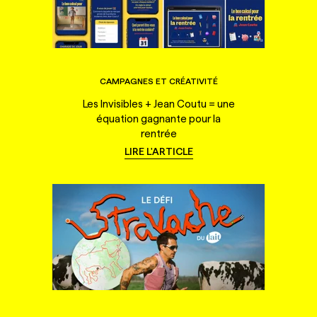
CAMPAGNES ET CRÉATIVITÉ
Les Invisibles + Jean Coutu = une
équation gagnante pour la
rentrée
LIRE L'ARTICLE