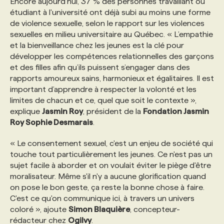
Encore aujourd’hui, 37 % des personnes travaillant ou
étudiant à l'université ont déjà subi au moins une forme
de violence sexuelle, selon le rapport sur les violences
PROGRAMMES DE SUBVENTIONS
sexuelles en milieu universitaire au Québec. « L’empathie
et la bienveillance chez les jeunes est la clé pour
FAQ
développer les compétences relationnelles des garçons
et des filles afin qu’ils puissent s’engager dans des
rapports amoureux sains, harmonieux et égalitaires. Il est
ANNONCEZ AVEC NOUS
important d’apprendre à respecter la volonté et les
limites de chacun et ce, quel que soit le contexte »,
explique
Jasmin Roy
, président de la
Fondation Jasmin
Roy Sophie Desmarais
.
« Le consentement sexuel, c'est un enjeu de société qui
touche tout particulièrement les jeunes. Ce n'est pas un
sujet facile à aborder et on voulait éviter le piège d'être
moralisateur. Même s'il n'y a aucune glorification quand
on pose le bon geste, ça reste la bonne chose à faire.
C'est ce qu'on communique ici, à travers un univers
coloré », ajoute
Simon Blaquière
, concepteur-
rédacteur chez
Ogilvy
.