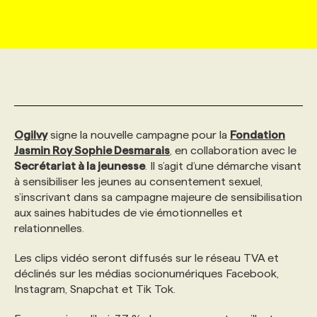
MARKETING ET COMMUNICATION
NOUVEAUX MANDATS
AFFICHEZ UN POSTE / TARIFS
CANDIDAT
BULLETIN RECRUTEMENT
NOS CONFÉRENCES
FORMATIONS
WEB & MÉDIAS SOCIAUX
VOIR LES OFFRES
AFFAIRES DE L'INDUSTRIE
CONSULTER LA CVTHÈQUE
INFOLETTRE PUBLICITÉ
FAQ
NOS FORMATIONS EN LIGNE
CHASSE DE TÊTE
MARKETING DURABLE
PROFIL CANDIDAT
INITIATIVES NUMÉRIQUES
PROFIL ENTREPRISE
ANNONCEZ AVEC NOUS
ANNONCEZ AVEC NOUS
NOS PARCOURS DE FORMATIONS
SERVICE DE CHASSE DE TÊTE
Ogilvy
signe la nouvelle campagne pour la
Fondation
Jasmin Roy Sophie Desmarais
, en collaboration avec le
Secrétariat à la jeunesse
. Il s’agit d’une démarche visant
GEO/SEO
PRIX ET DISTINCTIONS
FAQ
FORMATIONS PERSONNALISÉES
NOS TARIFS
à sensibiliser les jeunes au consentement sexuel,
s’inscrivant dans sa campagne majeure de sensibilisation
aux saines habitudes de vie émotionnelles et
ÉVÉNEMENTIEL
TENDANCES
ANNONCEZ AVEC NOUS
NOS FORMATEUR‧RICES
NOS EXPERTISES
relationnelles.
Les clips vidéo seront diffusés sur le réseau TVA et
NOS AUTEUR‧RICES
POURQUOI CHOISIR NOS FORMATIONS
FAQ
déclinés sur les médias socionumériques Facebook,
Instagram, Snapchat et Tik Tok.
NOS TARIFS
ANNONCEZ AVEC NOUS