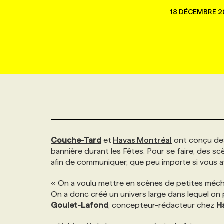
NOUVEAU!
18 DÉCEMBRE 2
RESSOURCES HUMAINES
NOMINATIONS
ANNONCEZ AVEC NOUS
BULLETIN FORMATION
EMPLOYEUR
CONFÉRENCES
MARKETING ET COMMUNICATION
NOUVEAUX MANDATS
AFFICHEZ UN POSTE / TARIFS
CANDIDAT
BULLETIN RECRUTEMENT
NOS CONFÉRENCES
FORMATIONS
WEB & MÉDIAS SOCIAUX
VOIR LES OFFRES
AFFAIRES DE L'INDUSTRIE
CONSULTER LA CVTHÈQUE
INFOLETTRE PUBLICITÉ
FAQ
NOS FORMATIONS EN LIGNE
CHASSE DE TÊTE
MARKETING DURABLE
PROFIL CANDIDAT
INITIATIVES NUMÉRIQUES
PROFIL ENTREPRISE
ANNONCEZ AVEC NOUS
ANNONCEZ AVEC NOUS
NOS PARCOURS DE FORMATIONS
SERVICE DE CHASSE DE TÊTE
Couche-Tard
et
Havas Montréal
ont conçu des
GEO/SEO
PRIX ET DISTINCTIONS
FAQ
FORMATIONS PERSONNALISÉES
NOS TARIFS
bannière durant les Fêtes. Pour se faire, des sc
afin de communiquer, que peu importe si vous a
ÉVÉNEMENTIEL
TENDANCES
ANNONCEZ AVEC NOUS
NOS FORMATEUR‧RICES
NOS EXPERTISES
« On a voulu mettre en scènes de petites méch
On a donc créé un univers large dans lequel on p
NOS AUTEUR‧RICES
POURQUOI CHOISIR NOS FORMATIONS
FAQ
Goulet-Lafond
, concepteur-rédacteur chez
H