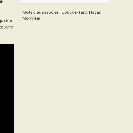
e
Mots clés associés : Couche-Tard, Havas
Montréal
qu’une
 œuvre