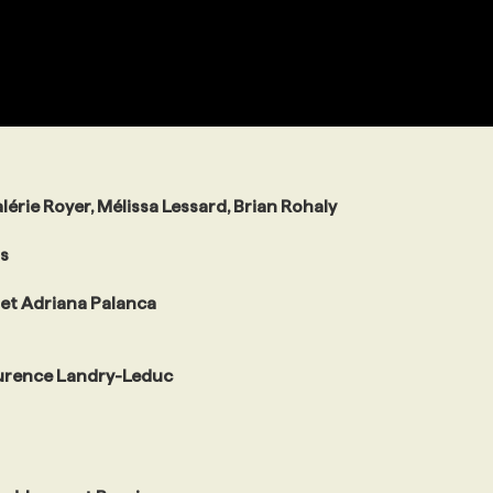
érie Royer, Mélissa Lessard, Brian Rohaly
s
 et Adriana Palanca
urence Landry-Leduc