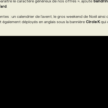
paraître le caractère généreux de nos offres », ajoute
Sandrin
ard
.
es : un calendrier de l’avent, le gros weekend de Noël ainsi 
nt également déployés en anglais sous la bannière
Circle K
qui