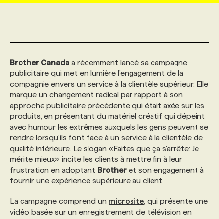
MARKETING ET COMMUNICATION
NOUVEAUX MANDATS
AFFICHEZ UN POSTE / TARIFS
CANDIDAT
BULLETIN RECRUTEMENT
NOS CONFÉRENCES
FORMATIONS
WEB & MÉDIAS SOCIAUX
VOIR LES OFFRES
AFFAIRES DE L'INDUSTRIE
CONSULTER LA CVTHÈQUE
INFOLETTRE PUBLICITÉ
FAQ
NOS FORMATIONS EN LIGNE
CHASSE DE TÊTE
Brother Canada
a récemment lancé sa campagne
publicitaire qui met en lumière l'engagement de la
compagnie envers un service à la clientèle supérieur. Elle
MARKETING DURABLE
PROFIL CANDIDAT
INITIATIVES NUMÉRIQUES
PROFIL ENTREPRISE
ANNONCEZ AVEC NOUS
ANNONCEZ AVEC NOUS
NOS PARCOURS DE FORMATIONS
SERVICE DE CHASSE DE TÊTE
marque un changement radical par rapport à son
approche publicitaire précédente qui était axée sur les
produits, en présentant du matériel créatif qui dépeint
GEO/SEO
PRIX ET DISTINCTIONS
FAQ
FORMATIONS PERSONNALISÉES
NOS TARIFS
avec humour les extrêmes auxquels les gens peuvent se
rendre lorsqu'ils font face à un service à la clientèle de
qualité inférieure. Le slogan «Faites que ça s'arrête: Je
ÉVÉNEMENTIEL
TENDANCES
ANNONCEZ AVEC NOUS
NOS FORMATEUR‧RICES
NOS EXPERTISES
mérite mieux» incite les clients à mettre fin à leur
frustration en adoptant
Brother
et son engagement à
NOS AUTEUR‧RICES
fournir une expérience supérieure au client.
POURQUOI CHOISIR NOS FORMATIONS
FAQ
La campagne comprend un
microsite
, qui présente une
NOS TARIFS
ANNONCEZ AVEC NOUS
vidéo basée sur un enregistrement de télévision en