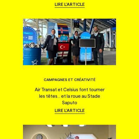
LIRE L'ARTICLE
CAMPAGNES ET CRÉATIVITÉ
Air Transat et Celsius font tourner
les têtes... et la roue au Stade
Saputo
LIRE L'ARTICLE