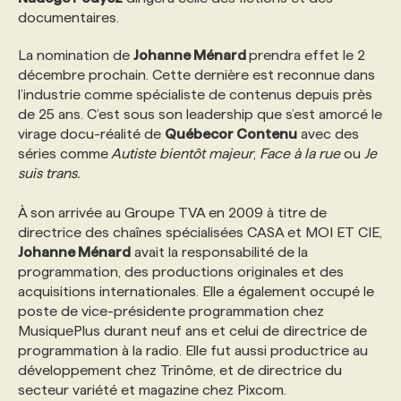
documentaires.
PROGRAMMES DE SUBVENTIONS
La nomination de
Johanne Ménard
prendra effet le 2
décembre prochain. Cette dernière est reconnue dans
l’industrie comme spécialiste de contenus depuis près
FAQ
de 25 ans. C’est sous son leadership que s’est amorcé le
virage docu-réalité de
Québecor Contenu
avec des
séries comme
Autiste bientôt majeur
,
Face à la rue
ou
Je
ANNONCEZ AVEC NOUS
suis trans.
À son arrivée au Groupe TVA en 2009 à titre de
directrice des chaînes spécialisées CASA et MOI ET CIE,
Johanne Ménard
avait la responsabilité de la
programmation, des productions originales et des
acquisitions internationales. Elle a également occupé le
poste de vice-présidente programmation chez
MusiquePlus durant neuf ans et celui de directrice de
programmation à la radio. Elle fut aussi productrice au
développement chez Trinôme, et de directrice du
secteur variété et magazine chez Pixcom.