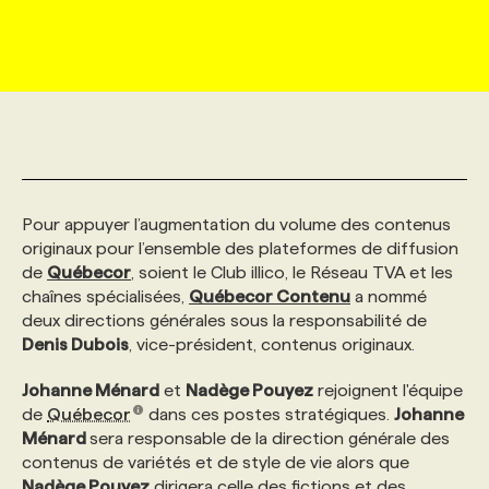
MARKETING ET COMMUNICATION
NOUVEAUX MANDATS
AFFICHEZ UN POSTE / TARIFS
CANDIDAT
BULLETIN RECRUTEMENT
NOS CONFÉRENCES
FORMATIONS
WEB & MÉDIAS SOCIAUX
VOIR LES OFFRES
AFFAIRES DE L'INDUSTRIE
CONSULTER LA CVTHÈQUE
INFOLETTRE PUBLICITÉ
FAQ
NOS FORMATIONS EN LIGNE
CHASSE DE TÊTE
MARKETING DURABLE
PROFIL CANDIDAT
INITIATIVES NUMÉRIQUES
PROFIL ENTREPRISE
ANNONCEZ AVEC NOUS
ANNONCEZ AVEC NOUS
NOS PARCOURS DE FORMATIONS
SERVICE DE CHASSE DE TÊTE
Pour appuyer l’augmentation du volume des contenus
originaux pour l’ensemble des plateformes de diffusion
GEO/SEO
PRIX ET DISTINCTIONS
FAQ
FORMATIONS PERSONNALISÉES
NOS TARIFS
de
Québecor
, soient le Club illico, le Réseau TVA et les
chaînes spécialisées,
Québecor Contenu
a nommé
deux directions générales sous la responsabilité de
ÉVÉNEMENTIEL
TENDANCES
ANNONCEZ AVEC NOUS
NOS FORMATEUR‧RICES
NOS EXPERTISES
Denis Dubois
, vice-président, contenus originaux.
Johanne Ménard
et
Nadège Pouyez
rejoignent l'équipe
NOS AUTEUR‧RICES
POURQUOI CHOISIR NOS FORMATIONS
FAQ
de
Québecor
dans ces postes stratégiques.
Johanne
Ménard
sera responsable de la direction générale des
contenus de variétés et de style de vie alors que
NOS TARIFS
ANNONCEZ AVEC NOUS
Nadège Pouyez
dirigera celle des fictions et des