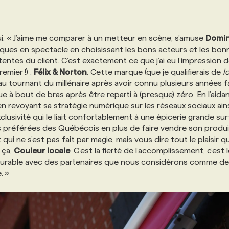
 lui. « J’aime me comparer à un metteur en scène, s’amuse
Domin
ques en spectacle en choisissant les bons acteurs et les bon
ttentes du client. C’est exactement ce que j’ai eu l’impression d
emier !) :
Félix & Norton
. Cette marque (que je qualifierais de
l
u tournant du millénaire après avoir connu plusieurs années 
e à bout de bras après être reparti à (presque) zéro. En l’aidan
 en revoyant sa stratégie numérique sur les réseaux sociaux ain
xclusivité qui le liait confortablement à une épicerie grande sur
s préférées des Québécois en plus de faire vendre son produi
ui ne s’est pas fait par magie, mais vous dire tout le plaisir q
 ça,
Couleur locale
. C’est la fierté de l’accomplissement, c’est 
e durable avec des partenaires que nous considérons comme d
. »