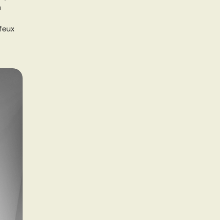
a
feux