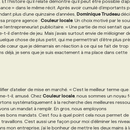
 Et l’histoire qu’il relate démontre qu’il peut être possible d’
sance » dans le même récit. Après avoir cumulé d’importants 
ndant plus d’une quinzaine d’années,
Dominique Trudeau
déci
t sa propre agence :
Couleur locale
. Un choix motivé par le sou
de l’entrepreneuriat publicitaire. « Une partie de moi sentait qu
ie-t-il d’entrée de jeu. Mais j’avais surtout envie de m’éloigner d
elque chose de plus petit, qui me permettrait d’être plus pr
 de cœur que je démarrais en réaction à ce qui se fait de trop
ns déjà, je sens que je suis exactement à ma place dans cette
ifier d’atelier de mise en marché. « C’est le meilleur terme que
rme-t-il, amusé. Chez
Couleur locale
, nous sommes un noyau 
artons systématiquement à la recherche des meilleures resso
vons un mandat à remplir. En gros, nous employons
es bons mandats. C’est fou à quel point cela nous permet de
ravaillons. C’est aussi une façon pour moi d’éliminer les nivea
ans mon entreprise, j’ai le bonheur de mettre les deux mains à 