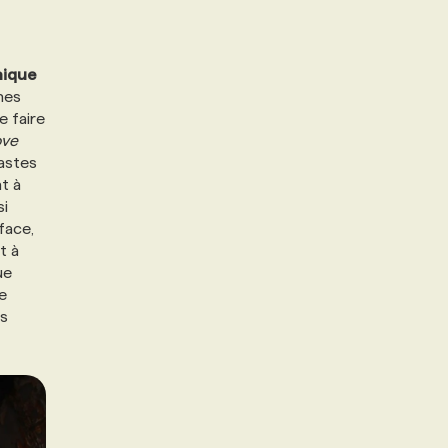
ique
nes
e faire
ove
fastes
t à
si
face,
t à
ue
le
es