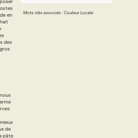
apposer
postes
Mots clés associés : Couleur Locale
de en
hait
e
es
ès des
 gros
 nous
ferme
urces
 mieux
ux de
la pâte