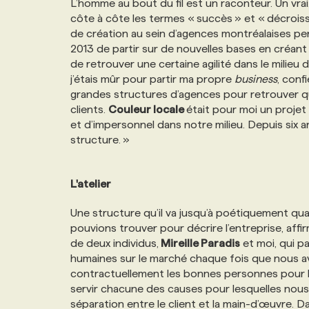
L’homme au bout du fil est un raconteur. Un vrai.
NOS TARIFS
ANNONCEZ AVEC NOUS
côte à côte les termes « succès » et « décrois
de création au sein d’agences montréalaises pe
2013 de partir sur de nouvelles bases en créan
PROGRAMMES DE SUBVENTIONS
de retrouver une certaine agilité dans le milieu 
j’étais mûr pour partir ma propre
business
, conf
grandes structures d’agences pour retrouver qu
FAQ
clients.
Couleur locale
était pour moi un projet
et d’impersonnel dans notre milieu. Depuis six a
structure. »
ANNONCEZ AVEC NOUS
L'atelier
Une structure qu’il va jusqu’à poétiquement qual
pouvions trouver pour décrire l’entreprise, affi
de deux individus,
Mireille Paradis
et moi, qui p
humaines sur le marché chaque fois que nous a
contractuellement les bonnes personnes pour l
servir chacune des causes pour lesquelles nous t
séparation entre le client et la main-d’œuvre. D