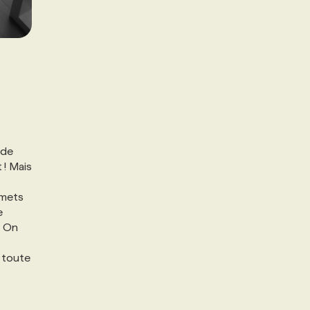
 de
 ! Mais
 mets
e
. On
 toute