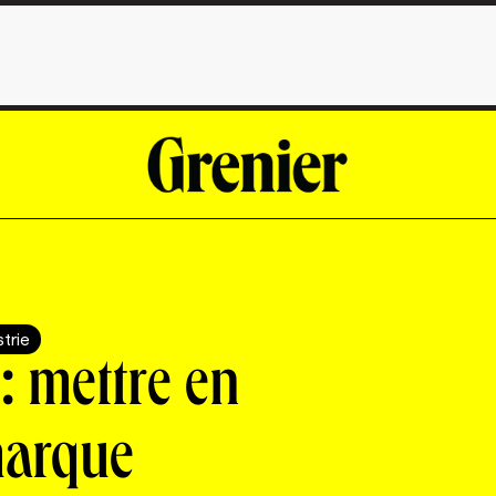
strie
: mettre en
marque