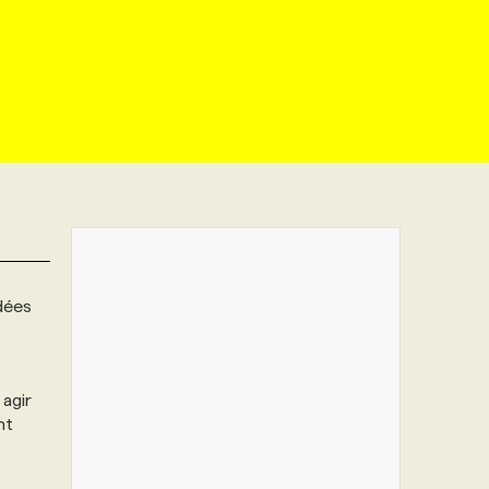
dées
agir
nt