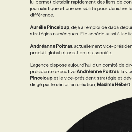
lui permet d’établir rapidement des liens de con
NOS TARIFS
ANNONCEZ AVEC NOUS
journalistique et une sensibilité pour dénicher l
différence.
PROGRAMMES DE SUBVENTIONS
Aurélie Pinceloup
,
déjà à l’emploi de dada dep
stratégies numériques. Elle accède aussi à l’act
FAQ
Andréanne Poitras
,
actuellement vice-présiden
produit global et création et associée.
ANNONCEZ AVEC NOUS
L’agence dispose aujourd'hui d’un comité de d
présidente exécutive
Andréanne Poitras
, la v
Pinceloup
et le vice-président stratégie et d
dirigé par le sénior en création,
Maxime Hébert