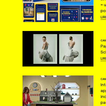
= 
po
LIR
CAM
Pa
Sc
LIR
CAM
In
ap
in
pas