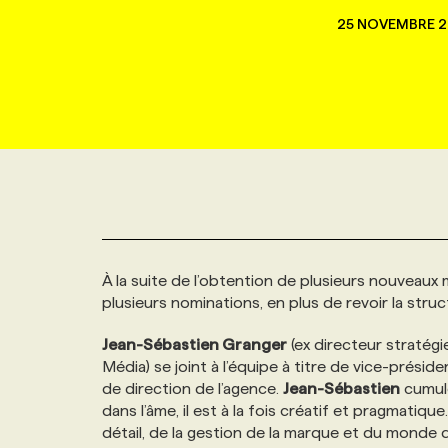
NOUVEAU!
25 NOVEMBRE 2
RESSOURCES HUMAINES
NOMINATIONS
ANNONCEZ AVEC NOUS
BULLETIN FORMATION
EMPLOYEUR
CONFÉRENCES
MARKETING ET COMMUNICATION
NOUVEAUX MANDATS
AFFICHEZ UN POSTE / TARIFS
CANDIDAT
BULLETIN RECRUTEMENT
NOS CONFÉRENCES
FORMATIONS
WEB & MÉDIAS SOCIAUX
VOIR LES OFFRES
AFFAIRES DE L'INDUSTRIE
CONSULTER LA CVTHÈQUE
INFOLETTRE PUBLICITÉ
FAQ
NOS FORMATIONS EN LIGNE
CHASSE DE TÊTE
MARKETING DURABLE
PROFIL CANDIDAT
INITIATIVES NUMÉRIQUES
PROFIL ENTREPRISE
ANNONCEZ AVEC NOUS
ANNONCEZ AVEC NOUS
NOS PARCOURS DE FORMATIONS
SERVICE DE CHASSE DE TÊTE
À la suite de l’obtention de plusieurs nouveau
GEO/SEO
PRIX ET DISTINCTIONS
FAQ
FORMATIONS PERSONNALISÉES
NOS TARIFS
plusieurs nominations, en plus de revoir la stru
ÉVÉNEMENTIEL
Jean-Sébastien Granger
(ex directeur stratég
TENDANCES
ANNONCEZ AVEC NOUS
NOS FORMATEUR‧RICES
NOS EXPERTISES
Média) se joint à l’équipe à titre de vice-prési
de direction de l’agence.
Jean-Sébastien
cumule
NOS AUTEUR‧RICES
POURQUOI CHOISIR NOS FORMATIONS
FAQ
dans l’âme, il est à la fois créatif et pragmat
détail, de la gestion de la marque et du monde de