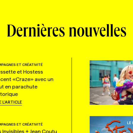
Dernières nouvelles
PAGNES ET CRÉATIVITÉ
ssette et Hostess
ncent «Craze» avec un
ut en parachute
storique
E L'ARTICLE
PAGNES ET CRÉATIVITÉ
s Invisibles + Jean Coutu