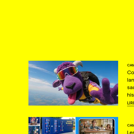
CAM
Co
la
sa
hi
LIR
CAM
Le