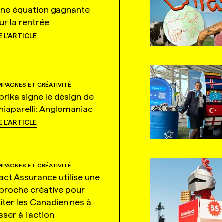
une équation gagnante
ur la rentrée
E L'ARTICLE
PAGNES ET CRÉATIVITÉ
prika signe le design de
hiaparelli: Anglomaniac
E L'ARTICLE
PAGNES ET CRÉATIVITÉ
tact Assurance utilise une
proche créative pour
citer les Canadien·nes à
ser à l'action