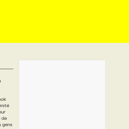
a
nok
omité
eur
e de
es gens