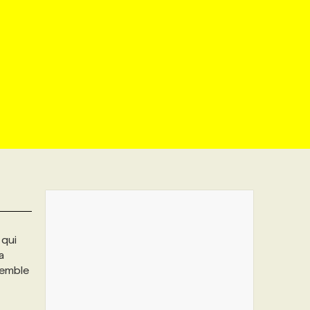
 qui
a
Semble