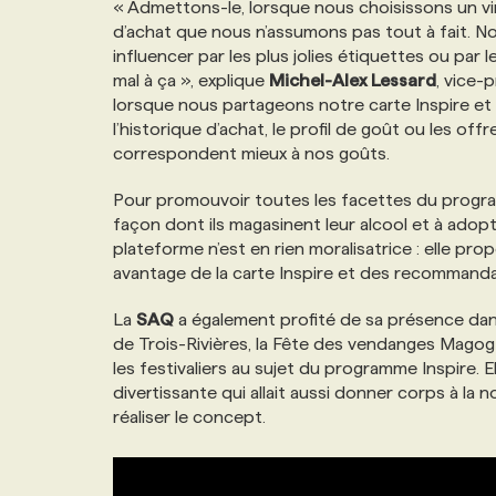
« Admettons-le, lorsque nous choisissons un vin
NOS TARIFS
ANNONCEZ AVEC NOUS
d’achat que nous n’assumons pas tout à fait. N
influencer par les plus jolies étiquettes ou par le
mal à ça », explique
Michel-Alex Lessard
, vice-
PROGRAMMES DE SUBVENTIONS
lorsque nous partageons notre carte Inspire et
l’historique d’achat, le profil de goût ou les of
correspondent mieux à nos goûts.
FAQ
Pour promouvoir toutes les facettes du progra
façon dont ils magasinent leur alcool et à adop
ANNONCEZ AVEC NOUS
plateforme n’est en rien moralisatrice : elle p
avantage de la carte Inspire et des recommanda
La
SAQ
a également profité de sa présence dans
de Trois-Rivières, la Fête des vendanges Magog-
les festivaliers au sujet du programme Inspire. El
divertissante qui allait aussi donner corps à la
réaliser le concept.