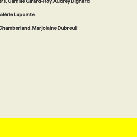
s, Camille Girard-Roy, Audrey Dignard
alérie Lapointe
 Chamberland, Marjolaine Dubreuil