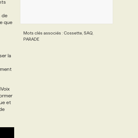
nts
n de
le que
Mots clés associés : Cossette, SAQ,
PARADE
er la
nement
iVoix
former
ue et
 de