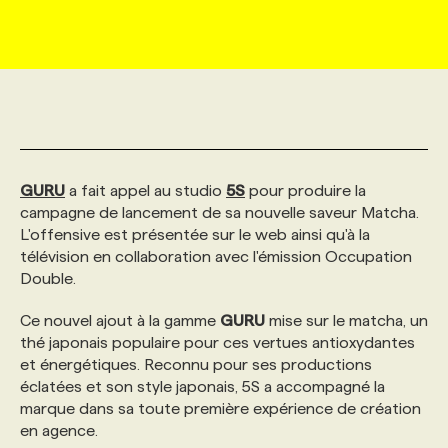
MARKETING ET COMMUNICATION
NOUVEAUX MANDATS
AFFICHEZ UN POSTE / TARIFS
CANDIDAT
BULLETIN RECRUTEMENT
NOS CONFÉRENCES
FORMATIONS
WEB & MÉDIAS SOCIAUX
VOIR LES OFFRES
AFFAIRES DE L'INDUSTRIE
CONSULTER LA CVTHÈQUE
INFOLETTRE PUBLICITÉ
FAQ
NOS FORMATIONS EN LIGNE
CHASSE DE TÊTE
MARKETING DURABLE
PROFIL CANDIDAT
INITIATIVES NUMÉRIQUES
PROFIL ENTREPRISE
ANNONCEZ AVEC NOUS
ANNONCEZ AVEC NOUS
NOS PARCOURS DE FORMATIONS
SERVICE DE CHASSE DE TÊTE
GURU
a fait appel au studio
5S
pour produire la
campagne de lancement de sa nouvelle saveur Matcha.
L'offensive est présentée sur le web ainsi qu'à la
GEO/SEO
PRIX ET DISTINCTIONS
FAQ
FORMATIONS PERSONNALISÉES
NOS TARIFS
télévision en collaboration avec l'émission Occupation
Double.
ÉVÉNEMENTIEL
TENDANCES
ANNONCEZ AVEC NOUS
NOS FORMATEUR‧RICES
NOS EXPERTISES
Ce nouvel ajout à la gamme
GURU
mise sur le matcha, un
thé japonais populaire pour ces vertues antioxydantes
et énergétiques. Reconnu pour ses productions
NOS AUTEUR‧RICES
POURQUOI CHOISIR NOS FORMATIONS
FAQ
éclatées et son style japonais, 5S a accompagné la
marque dans sa toute première expérience de création
en agence.
NOS TARIFS
ANNONCEZ AVEC NOUS