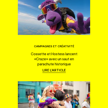
CAMPAGNES ET CRÉATIVITÉ
Cossette et Hostess lancent
«Craze» avec un saut en
parachute historique
LIRE L'ARTICLE