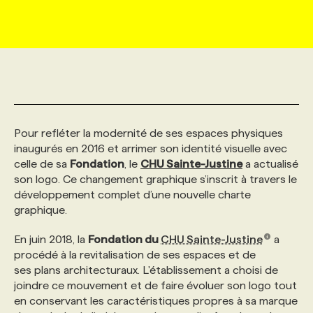
MARKETING ET COMMUNICATION
NOUVEAUX MANDATS
AFFICHEZ UN POSTE / TARIFS
CANDIDAT
BULLETIN RECRUTEMENT
NOS CONFÉRENCES
FORMATIONS
WEB & MÉDIAS SOCIAUX
VOIR LES OFFRES
AFFAIRES DE L'INDUSTRIE
CONSULTER LA CVTHÈQUE
INFOLETTRE PUBLICITÉ
FAQ
NOS FORMATIONS EN LIGNE
CHASSE DE TÊTE
MARKETING DURABLE
PROFIL CANDIDAT
INITIATIVES NUMÉRIQUES
PROFIL ENTREPRISE
ANNONCEZ AVEC NOUS
ANNONCEZ AVEC NOUS
NOS PARCOURS DE FORMATIONS
SERVICE DE CHASSE DE TÊTE
Pour refléter la modernité de ses espaces physiques
inaugurés en 2016 et arrimer son identité visuelle avec
celle de sa
Fondation
, le
CHU Sainte-Justine
a actualisé
GEO/SEO
PRIX ET DISTINCTIONS
FAQ
FORMATIONS PERSONNALISÉES
NOS TARIFS
son logo. Ce changement graphique s’inscrit à travers le
développement complet d’une nouvelle charte
graphique.
ÉVÉNEMENTIEL
TENDANCES
ANNONCEZ AVEC NOUS
NOS FORMATEUR‧RICES
NOS EXPERTISES
En juin 2018, la
Fondation du
CHU Sainte-Justine
a
procédé à la revitalisation de ses espaces et de
NOS AUTEUR‧RICES
POURQUOI CHOISIR NOS FORMATIONS
FAQ
ses plans architecturaux. L'établissement a choisi de
joindre ce mouvement et de faire évoluer son logo tout
en conservant les caractéristiques propres à sa marque
NOS TARIFS
ANNONCEZ AVEC NOUS