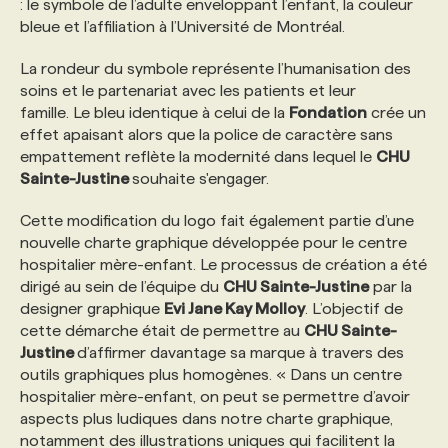
: le symbole de l’adulte enveloppant l’enfant, la couleur
bleue et l’affiliation à l’Université de Montréal.
PROGRAMMES DE SUBVENTIONS
La rondeur du symbole représente l’humanisation des
soins et le partenariat avec les patients et leur
FAQ
famille. Le bleu identique à celui de la
Fondation
crée un
effet apaisant alors que la police de caractère sans
empattement reflète la modernité dans lequel le
CHU
ANNONCEZ AVEC NOUS
Sainte-Justine
souhaite s'engager.
Cette modification du logo fait également partie d’une
nouvelle charte graphique développée pour le centre
hospitalier mère-enfant. Le processus de création a été
dirigé au sein de l’équipe du
CHU Sainte-Justine
par la
designer graphique
Evi Jane Kay Molloy
. L’objectif de
cette démarche était de permettre au
CHU Sainte-
Justine
d’affirmer davantage sa marque à travers des
outils graphiques plus homogènes. « Dans un centre
hospitalier mère-enfant, on peut se permettre d’avoir
aspects plus ludiques dans notre charte graphique,
notamment des illustrations uniques qui facilitent la