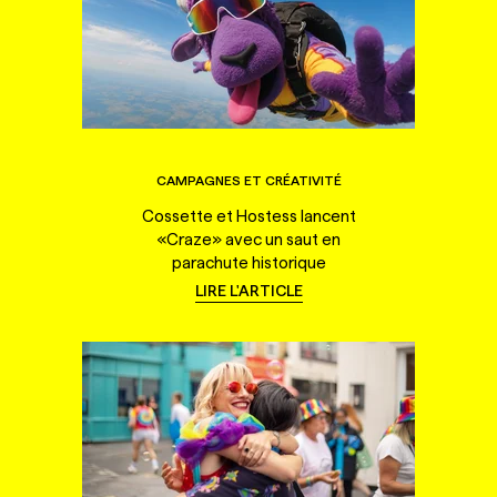
CAMPAGNES ET CRÉATIVITÉ
Cossette et Hostess lancent
«Craze» avec un saut en
parachute historique
LIRE L'ARTICLE