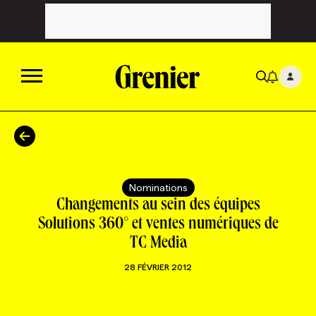
ACTUALITÉS
CATÉGORIES
MAGAZINE
Nominations
Changements au sein des équipes
TOUTES LES CATÉGORIES
CHRONIQUES
FORFAITS ABONNEMENT
INFOLETTRES
Solutions 360° et ventes numériques de
TC Media
TOUTES LES CHRONIQUES
CAMPAGNES ET CRÉATIVITÉ
VOIR TOUTES LES PARUTIONS
INFOLETTRE EN BREF
EMPLOIS
28 FÉVRIER 2012
NOUVEAU!
RESSOURCES HUMAINES
NOMINATIONS
ANNONCEZ AVEC NOUS
BULLETIN FORMATION
EMPLOYEUR
CONFÉRENCES