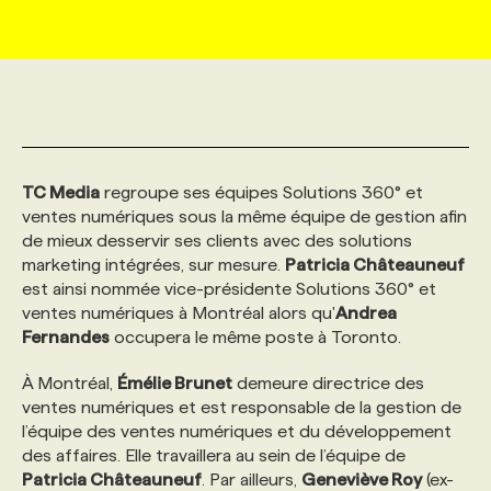
MARKETING ET COMMUNICATION
NOUVEAUX MANDATS
AFFICHEZ UN POSTE / TARIFS
CANDIDAT
BULLETIN RECRUTEMENT
NOS CONFÉRENCES
FORMATIONS
WEB & MÉDIAS SOCIAUX
VOIR LES OFFRES
AFFAIRES DE L'INDUSTRIE
CONSULTER LA CVTHÈQUE
INFOLETTRE PUBLICITÉ
FAQ
NOS FORMATIONS EN LIGNE
CHASSE DE TÊTE
TC Media
regroupe ses équipes Solutions 360° et
MARKETING DURABLE
PROFIL CANDIDAT
INITIATIVES NUMÉRIQUES
PROFIL ENTREPRISE
ANNONCEZ AVEC NOUS
ANNONCEZ AVEC NOUS
NOS PARCOURS DE FORMATIONS
SERVICE DE CHASSE DE TÊTE
ventes numériques sous la même équipe de gestion afin
de mieux desservir ses clients avec des solutions
marketing intégrées, sur mesure.
GEO/SEO
Patricia Châteauneuf
PRIX ET DISTINCTIONS
FAQ
FORMATIONS PERSONNALISÉES
NOS TARIFS
est ainsi nommée vice-présidente Solutions 360° et
ventes numériques à Montréal alors qu'
Andrea
ÉVÉNEMENTIEL
TENDANCES
ANNONCEZ AVEC NOUS
NOS FORMATEUR‧RICES
NOS EXPERTISES
Fernandes
occupera le même poste à Toronto.
À Montréal,
Émélie Brunet
demeure directrice des
NOS AUTEUR‧RICES
POURQUOI CHOISIR NOS FORMATIONS
FAQ
ventes numériques et est responsable de la gestion de
l’équipe des ventes numériques et du développement
des affaires. Elle travaillera au sein de l’équipe de
NOS TARIFS
ANNONCEZ AVEC NOUS
Patricia Châteauneuf
. Par ailleurs,
Geneviève Roy
(ex-