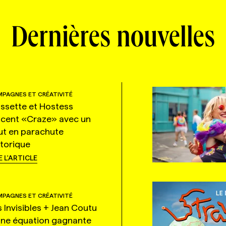
Dernières nouvelles
PAGNES ET CRÉATIVITÉ
ssette et Hostess
ncent «Craze» avec un
ut en parachute
storique
E L'ARTICLE
PAGNES ET CRÉATIVITÉ
s Invisibles + Jean Coutu
une équation gagnante