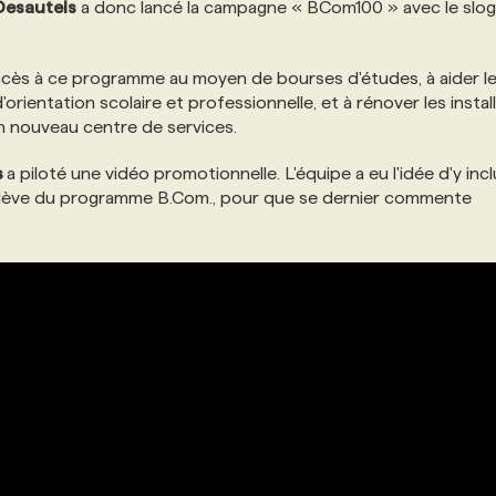
Desautels
a donc lancé la campagne « BCom100 » avec le slo
ccès à ce programme au moyen de bourses d'études, à aider l
'orientation scolaire et professionnelle, et à rénover les instal
un nouveau centre de services.
s
a piloté une vidéo promotionnelle. L'équipe a eu l'idée d'y inc
 élève du programme B.Com., pour que se dernier commente