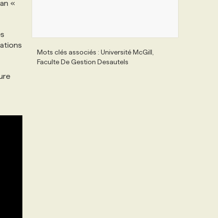
gan «
es
lations
Mots clés associés : Université McGill,
Faculte De Gestion Desautels
lure