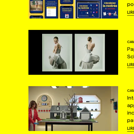
po
LIR
CAM
Pa
Sc
LIR
CAM
In
ap
in
pas
LIR