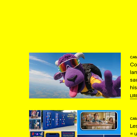
CAM
Co
la
sa
hi
LIR
CAM
Le
= 