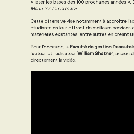
« jeter les bases des 100 prochaines années »,
NOS TARIFS
ANNONCEZ AVEC NOUS
Made for Tomorrow
».
Cette offensive vise notamment à accroître l'a
PROGRAMMES DE SUBVENTIONS
étudiants en leur offrant de meilleurs services d
matérielles existantes, entre autres en créant 
FAQ
Pour l'occasion, la
Faculté de gestion Desautel
l'acteur et réalisateur
William Shatner
, ancien
directement la vidéo.
ANNONCEZ AVEC NOUS