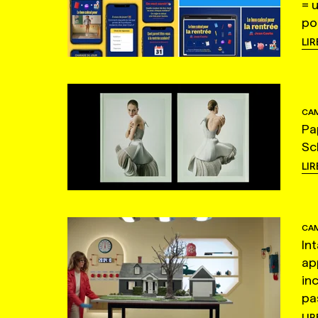
= 
po
LIR
CAM
Pa
Sc
LIR
CAM
In
ap
in
pas
LIR