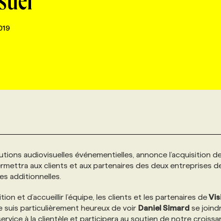
suel
019
lutions audiovisuelles événementielles, annonce l’acquisition d
rmettra aux clients et aux partenaires des deux entreprises d
es additionnelles.
n et d’accueillir l’équipe, les clients et les partenaires de
Vis
Je suis particulièrement heureux de voir
Daniel Simard
se joind
ervice à la clientèle et participera au soutien de notre croissa