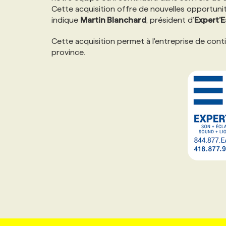
Cette acquisition offre de nouvelles opportuni
NOS TARIFS
ANNONCEZ AVEC NOUS
indique
Martin Blanchard
, président d’
Expert’
Cette acquisition permet à l'entreprise de con
PROGRAMMES DE SUBVENTIONS
province.
FAQ
ANNONCEZ AVEC NOUS