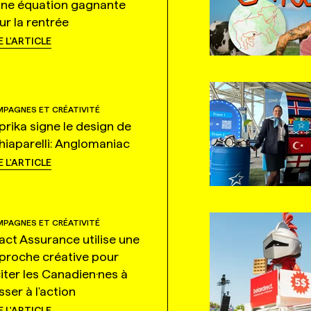
une équation gagnante
ur la rentrée
E L'ARTICLE
PAGNES ET CRÉATIVITÉ
prika signe le design de
hiaparelli: Anglomaniac
E L'ARTICLE
PAGNES ET CRÉATIVITÉ
tact Assurance utilise une
proche créative pour
citer les Canadien·nes à
ser à l'action
E L'ARTICLE