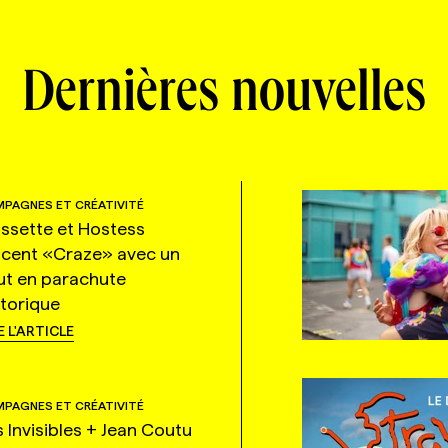
Dernières nouvelles
PAGNES ET CRÉATIVITÉ
ssette et Hostess
ncent «Craze» avec un
ut en parachute
storique
E L'ARTICLE
PAGNES ET CRÉATIVITÉ
s Invisibles + Jean Coutu