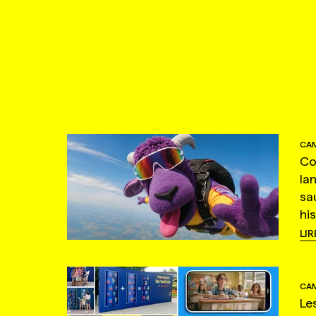
CAM
Co
la
sa
hi
LIR
CAM
Le