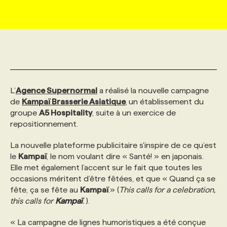
MARKETING ET COMMUNICATION
NOUVEAUX MANDATS
AFFICHEZ UN POSTE / TARIFS
CANDIDAT
BULLETIN RECRUTEMENT
NOS CONFÉRENCES
FORMATIONS
WEB & MÉDIAS SOCIAUX
VOIR LES OFFRES
AFFAIRES DE L'INDUSTRIE
CONSULTER LA CVTHÈQUE
INFOLETTRE PUBLICITÉ
FAQ
NOS FORMATIONS EN LIGNE
CHASSE DE TÊTE
L’
Agence Supernormal
MARKETING DURABLE
PROFIL CANDIDAT
a réalisé la nouvelle campagne
INITIATIVES NUMÉRIQUES
PROFIL ENTREPRISE
ANNONCEZ AVEC NOUS
ANNONCEZ AVEC NOUS
NOS PARCOURS DE FORMATIONS
SERVICE DE CHASSE DE TÊTE
de
Kampaï Brasserie Asiatique
,
un établissement du
groupe
A5 Hospitality
, suite à un exercice de
GEO/SEO
PRIX ET DISTINCTIONS
FAQ
FORMATIONS PERSONNALISÉES
NOS TARIFS
repositionnement.
La nouvelle plateforme publicitaire s'inspire de ce qu’est
ÉVÉNEMENTIEL
TENDANCES
ANNONCEZ AVEC NOUS
NOS FORMATEUR‧RICES
NOS EXPERTISES
le
Kampaï
, le nom voulant dire « Santé! » en japonais.
Elle met également l’accent sur le fait que toutes les
occasions méritent d’être fêtées, et que « Quand ça se
NOS AUTEUR‧RICES
POURQUOI CHOISIR NOS FORMATIONS
FAQ
fête, ça se fête au
Kampaï
.» (
This calls for a celebration,
this calls for
Kampaï
.
).
NOS TARIFS
ANNONCEZ AVEC NOUS
« La campagne de lignes humoristiques a été conçue