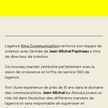
MARKETING ET COMMUNICATION
NOUVEAUX MANDATS
AFFICHEZ UN POSTE / TARIFS
CANDIDAT
BULLETIN RECRUTEMENT
NOS CONFÉRENCES
FORMATIONS
WEB & MÉDIAS SOCIAUX
VOIR LES OFFRES
AFFAIRES DE L'INDUSTRIE
CONSULTER LA CVTHÈQUE
INFOLETTRE PUBLICITÉ
FAQ
NOS FORMATIONS EN LIGNE
CHASSE DE TÊTE
MARKETING DURABLE
PROFIL CANDIDAT
INITIATIVES NUMÉRIQUES
PROFIL ENTREPRISE
ANNONCEZ AVEC NOUS
ANNONCEZ AVEC NOUS
NOS PARCOURS DE FORMATIONS
SERVICE DE CHASSE DE TÊTE
L’agence
Kina Communication
renforce son équipe de
création avec l’arrivée de
Jean-Michel Papineau
à titre
de directeur de création.
GEO/SEO
PRIX ET DISTINCTIONS
FAQ
FORMATIONS PERSONNALISÉES
NOS TARIFS
Ce nouveau mandat s’emboîte parfaitement avec la
vision de croissance et l’offre de service 360 de
ÉVÉNEMENTIEL
TENDANCES
ANNONCEZ AVEC NOUS
NOS FORMATEUR‧RICES
NOS EXPERTISES
l’agence.
Fort d’une expérience de près de 15 ans dans le domaine
NOS AUTEUR‧RICES
POURQUOI CHOISIR NOS FORMATIONS
FAQ
des communications,
Jean-Michel
(ex-Absolu) jouera un
rôle clé dans l’évolution des différents mandats de
l’agence et sera responsable de superviser et
NOS TARIFS
ANNONCEZ AVEC NOUS