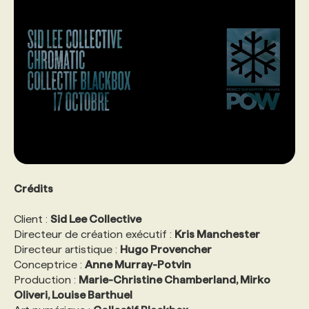
Crédits
Client :
Sid Lee Collective
Directeur de création exécutif :
Kris Manchester
Directeur artistique :
Hugo Provencher
Conceptrice :
Anne Murray-Potvin
Production :
Marie-Christine Chamberland, Mirko
Oliveri, Louise Barthuel