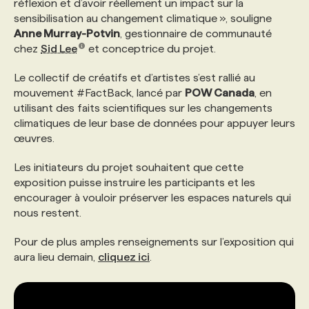
réflexion et d’avoir réellement un impact sur la
sensibilisation au changement climatique », souligne
PROGRAMMES DE SUBVENTIONS
Anne Murray-Potvin
, gestionnaire de communauté
chez
Sid Lee
et conceptrice du projet.
FAQ
Le collectif de créatifs et d’artistes s’est rallié au
mouvement #FactBack, lancé par
POW Canada
, en
utilisant des faits scientifiques sur les changements
ANNONCEZ AVEC NOUS
climatiques de leur base de données pour appuyer leurs
œuvres.
Les initiateurs du projet souhaitent que cette
exposition puisse instruire les participants et les
encourager à vouloir préserver les espaces naturels qui
nous restent.
Pour de plus amples renseignements sur l’exposition qui
aura lieu demain,
cliquez ici
.