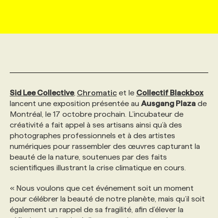
MARKETING ET COMMUNICATION
NOUVEAUX MANDATS
AFFICHEZ UN POSTE / TARIFS
CANDIDAT
BULLETIN RECRUTEMENT
NOS CONFÉRENCES
FORMATIONS
WEB & MÉDIAS SOCIAUX
VOIR LES OFFRES
AFFAIRES DE L'INDUSTRIE
CONSULTER LA CVTHÈQUE
INFOLETTRE PUBLICITÉ
FAQ
NOS FORMATIONS EN LIGNE
CHASSE DE TÊTE
MARKETING DURABLE
PROFIL CANDIDAT
INITIATIVES NUMÉRIQUES
PROFIL ENTREPRISE
ANNONCEZ AVEC NOUS
ANNONCEZ AVEC NOUS
NOS PARCOURS DE FORMATIONS
SERVICE DE CHASSE DE TÊTE
Sid Lee Collective
,
Chromatic
et le
Collectif Blackbox
lancent une exposition présentée au
Ausgang Plaza
de
Montréal, le 17 octobre prochain. L’incubateur de
GEO/SEO
PRIX ET DISTINCTIONS
FAQ
FORMATIONS PERSONNALISÉES
NOS TARIFS
créativité a fait appel à ses artisans ainsi qu’à des
photographes professionnels et à des artistes
numériques pour rassembler des œuvres capturant la
ÉVÉNEMENTIEL
TENDANCES
ANNONCEZ AVEC NOUS
NOS FORMATEUR‧RICES
NOS EXPERTISES
beauté de la nature, soutenues par des faits
scientifiques illustrant la crise climatique en cours.
NOS AUTEUR‧RICES
POURQUOI CHOISIR NOS FORMATIONS
FAQ
« Nous voulons que cet événement soit un moment
pour célébrer la beauté de notre planète, mais qu’il soit
également un rappel de sa fragilité, afin d’élever la
NOS TARIFS
ANNONCEZ AVEC NOUS