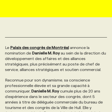
MARKETING ET COMMUNICATION
NOUVEAUX MANDATS
AFFICHEZ UN POSTE / TARIFS
CANDIDAT
BULLETIN RECRUTEMENT
NOS CONFÉRENCES
FORMATIONS
WEB & MÉDIAS SOCIAUX
VOIR LES OFFRES
AFFAIRES DE L'INDUSTRIE
CONSULTER LA CVTHÈQUE
INFOLETTRE PUBLICITÉ
FAQ
NOS FORMATIONS EN LIGNE
CHASSE DE TÊTE
MARKETING DURABLE
PROFIL CANDIDAT
INITIATIVES NUMÉRIQUES
PROFIL ENTREPRISE
ANNONCEZ AVEC NOUS
ANNONCEZ AVEC NOUS
NOS PARCOURS DE FORMATIONS
SERVICE DE CHASSE DE TÊTE
Le
Palais des congrès de Montréal
annonce la
nomination de
Danielle M. Roy
au sein de la direction du
développement des affaires et des alliances
GEO/SEO
PRIX ET DISTINCTIONS
FAQ
FORMATIONS PERSONNALISÉES
NOS TARIFS
stratégiques, plus précisément au poste de chef de
service, alliances stratégiques et soutien commercial.
ÉVÉNEMENTIEL
TENDANCES
ANNONCEZ AVEC NOUS
NOS FORMATEUR‧RICES
NOS EXPERTISES
Reconnue pour son dynamisme, sa conscience
professionnelle élevée et sa grande capacité à
communiquer,
Danielle M. Roy
cumule plus de 20 ans
NOS AUTEUR‧RICES
POURQUOI CHOISIR NOS FORMATIONS
FAQ
d’expérience dans le secteur des congrès, dont 5
années à titre de déléguée commerciale du bureau de
tourisme et des congrès de la Ville de Hull. Elle y
NOS TARIFS
ANNONCEZ AVEC NOUS