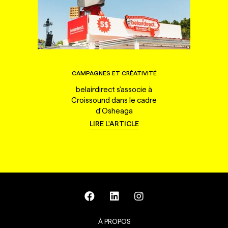
CAMPAGNES ET CRÉATIVITÉ
belairdirect s'associe à
Croissound dans le cadre
d'Osheaga
LIRE L'ARTICLE
À PROPOS