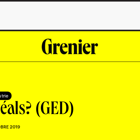
strie
réals? (GED)
BRE 2019