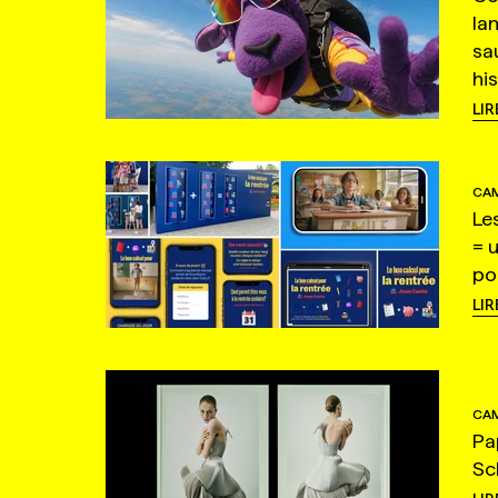
la
sa
hi
LIR
CAM
Le
= 
po
LIR
CAM
Pa
Sc