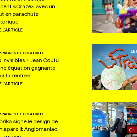
ncent «Craze» avec un
ut en parachute
storique
E L'ARTICLE
PAGNES ET CRÉATIVITÉ
s Invisibles + Jean Coutu
une équation gagnante
ur la rentrée
E L'ARTICLE
PAGNES ET CRÉATIVITÉ
prika signe le design de
hiaparelli: Anglomaniac