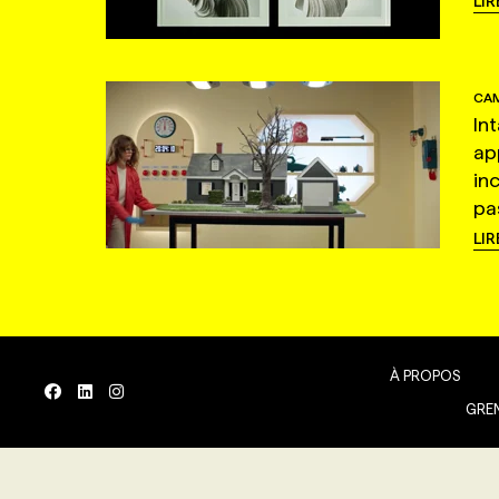
LIR
CAM
In
ap
in
pas
LIR
À PROPOS
GREN