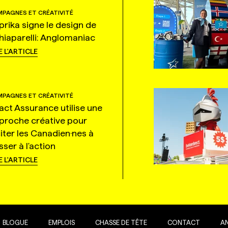
PAGNES ET CRÉATIVITÉ
prika signe le design de
hiaparelli: Anglomaniac
E L'ARTICLE
PAGNES ET CRÉATIVITÉ
tact Assurance utilise une
proche créative pour
citer les Canadien·nes à
ser à l'action
E L'ARTICLE
BLOGUE
EMPLOIS
CHASSE DE TÊTE
CONTACT
A