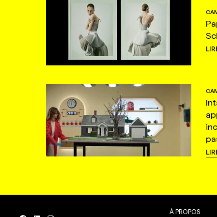
CAM
Pa
Sc
LIR
CAM
In
ap
in
pas
LIR
À PROPOS