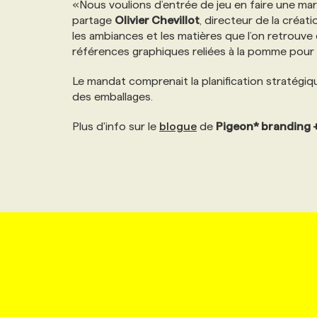
«Nous voulions d’entrée de jeu en faire une ma
NOS TARIFS
ANNONCEZ AVEC NOUS
partage
Olivier Chevillot
, directeur de la créat
les ambiances et les matières que l’on retrouve 
références graphiques reliées à la pomme pour e
PROGRAMMES DE SUBVENTIONS
Le mandat comprenait la planification stratégique
des emballages.
FAQ
Plus d'info sur le
blogue
de
Pigeon* branding 
ANNONCEZ AVEC NOUS