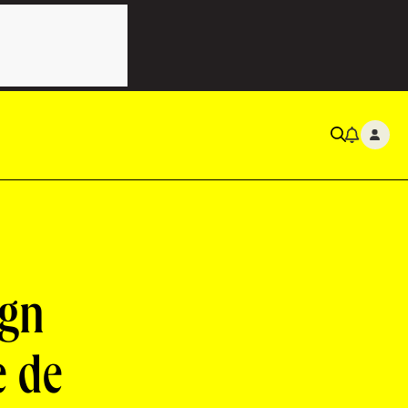
ign
e de