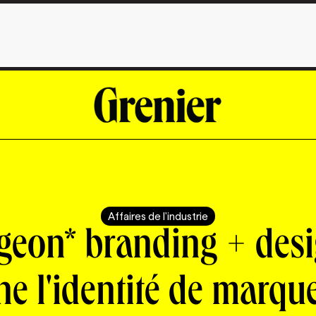
Affaires de l'industrie
geon* branding + des
ne l'identité de marqu