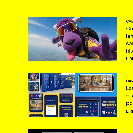
CAM
Co
la
sa
hi
LIR
CAM
Le
= 
po
LIR