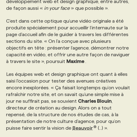
développement web et design graphique, entre autres,
de façon aussi «
in your face
» que possible ».
PROGRAMMES DE SUBVENTIONS
C’est dans cette optique qu’une vidéo originale a été
produite spécialement pour accueillir l’internaute sur la
FAQ
page d’accueil afin de le guider à travers les différentes
sections du site. « On l’a conçue avec plusieurs
objectifs en tête : présenter l’agence, démontrer notre
ANNONCEZ AVEC NOUS
capacité en vidéo, et offrir une autre façon de naviguer
à travers le site », poursuit
Maxime
.
Les équipes web et design graphique ont quant à elles
saisi l'occasion pour tester des avenues créatives
encore inexplorées. « Ça faisait longtemps qu’on voulait
rafraîchir notre site, et on savait qu’une simple mise à
jour ne suffirait pas, se souvient
Charles Blouin
,
directeur de création au design. Alors on a tout
repensé, de la structure de nos études de cas, à la
présentation de notre culture d’agence, pour qu’on
puisse faire sentir la vision de
Beauvoir
(...) ».