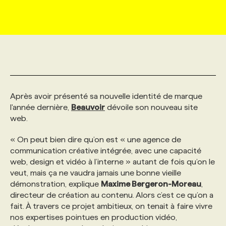
MARKETING ET COMMUNICATION
NOUVEAUX MANDATS
AFFICHEZ UN POSTE / TARIFS
CANDIDAT
BULLETIN RECRUTEMENT
NOS CONFÉRENCES
FORMATIONS
WEB & MÉDIAS SOCIAUX
VOIR LES OFFRES
AFFAIRES DE L'INDUSTRIE
CONSULTER LA CVTHÈQUE
INFOLETTRE PUBLICITÉ
FAQ
NOS FORMATIONS EN LIGNE
CHASSE DE TÊTE
MARKETING DURABLE
PROFIL CANDIDAT
INITIATIVES NUMÉRIQUES
PROFIL ENTREPRISE
ANNONCEZ AVEC NOUS
ANNONCEZ AVEC NOUS
NOS PARCOURS DE FORMATIONS
SERVICE DE CHASSE DE TÊTE
Après avoir présenté sa nouvelle identité de marque
l'année dernière,
Beauvoir
dévoile son nouveau site
web.
GEO/SEO
PRIX ET DISTINCTIONS
FAQ
FORMATIONS PERSONNALISÉES
NOS TARIFS
« On peut bien dire qu’on est « une agence de
communication créative intégrée, avec une capacité
ÉVÉNEMENTIEL
TENDANCES
ANNONCEZ AVEC NOUS
NOS FORMATEUR‧RICES
NOS EXPERTISES
web, design et vidéo à l’interne » autant de fois qu’on le
veut, mais ça ne vaudra jamais une bonne vieille
démonstration, explique
Maxime Bergeron-Moreau
,
NOS AUTEUR‧RICES
POURQUOI CHOISIR NOS FORMATIONS
FAQ
directeur de création au contenu. Alors c’est ce qu’on a
fait. À travers ce projet ambitieux, on tenait à faire vivre
nos expertises pointues en production vidéo,
NOS TARIFS
ANNONCEZ AVEC NOUS