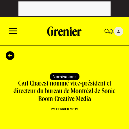
ACTUALITÉS
CATÉGORIES
MAGAZINE
Nominations
Carl Charest nommé vice-président et
TOUTES LES CATÉGORIES
CHRONIQUES
FORFAITS ABONNEMENT
INFOLETTRES
directeur du bureau de Montréal de Sonic
Boom Creative Media
TOUTES LES CHRONIQUES
CAMPAGNES ET CRÉATIVITÉ
VOIR TOUTES LES PARUTIONS
INFOLETTRE EN BREF
EMPLOIS
22 FÉVRIER 2012
NOUVEAU!
RESSOURCES HUMAINES
NOMINATIONS
ANNONCEZ AVEC NOUS
BULLETIN FORMATION
EMPLOYEUR
CONFÉRENCES