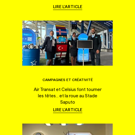
LIRE L'ARTICLE
CAMPAGNES ET CRÉATIVITÉ
Air Transat et Celsius font tourner
les têtes... et la roue au Stade
Saputo
LIRE L'ARTICLE