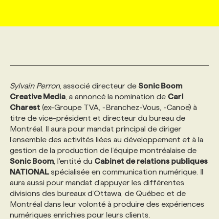
MARKETING ET COMMUNICATION
NOUVEAUX MANDATS
AFFICHEZ UN POSTE / TARIFS
CANDIDAT
BULLETIN RECRUTEMENT
NOS CONFÉRENCES
FORMATIONS
WEB & MÉDIAS SOCIAUX
VOIR LES OFFRES
AFFAIRES DE L'INDUSTRIE
CONSULTER LA CVTHÈQUE
INFOLETTRE PUBLICITÉ
FAQ
NOS FORMATIONS EN LIGNE
CHASSE DE TÊTE
Sylvain Perron
, associé directeur de
Sonic Boom
MARKETING DURABLE
PROFIL CANDIDAT
INITIATIVES NUMÉRIQUES
PROFIL ENTREPRISE
ANNONCEZ AVEC NOUS
ANNONCEZ AVEC NOUS
NOS PARCOURS DE FORMATIONS
SERVICE DE CHASSE DE TÊTE
Creative Media
, a annoncé la nomination de
Carl
Charest
(ex-Groupe TVA, -Branchez-Vous, -Canoë) à
titre de vice-président et directeur du bureau de
GEO/SEO
PRIX ET DISTINCTIONS
FAQ
FORMATIONS PERSONNALISÉES
NOS TARIFS
Montréal. Il aura pour mandat principal de diriger
l’ensemble des activités liées au développement et à la
ÉVÉNEMENTIEL
TENDANCES
ANNONCEZ AVEC NOUS
NOS FORMATEUR‧RICES
NOS EXPERTISES
gestion de la production de l’équipe montréalaise de
Sonic Boom
, l'entité du
Cabinet de relations publiques
NATIONAL
spécialisée en communication numérique. Il
NOS AUTEUR‧RICES
POURQUOI CHOISIR NOS FORMATIONS
FAQ
aura aussi pour mandat d’appuyer les différentes
divisions des bureaux d’Ottawa, de Québec et de
Montréal dans leur volonté à produire des expériences
NOS TARIFS
ANNONCEZ AVEC NOUS
numériques enrichies pour leurs clients.