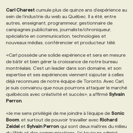
Carl Charest
cumule plus de quinze ans d’expérience au
PROGRAMMES DE SUBVENTIONS
sein de l’industrie du web au Québec. Il a été, entre
autres, enseignant, programmeur, gestionnaire de
campagnes publicitaires, journaliste/chroniqueur,
FAQ
spécialiste en communication, technologies et
nouveaux médias, conférencier et producteur télé.
ANNONCEZ AVEC NOUS
«Carl possède une solide expérience et sera en mesure
de bâtir et bien gérer la croissance de notre bureau
montréalais. C’est un leader dans son domaine, et son
expertise et ses expériences viennent s’ajouter à celles
déjà reconnues de notre équipe de Toronto. Avec Carl,
je suis convaincu que nous pourrons attaquer le marché
québécois avec créativité et succès», a affirmé
Sylvain
Perron
.
«Je me sens privilégié de me joindre à l’équipe de
Sonic
Boom
, et surtout de pouvoir travailler avec
Richard
Zeidel
et
Sylvain Perron
qui sont deux maîtres du milieu
du Web et des communications. J’ai toujours admiré