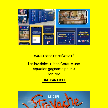
CAMPAGNES ET CRÉATIVITÉ
Les Invisibles + Jean Coutu = une
équation gagnante pour la
rentrée
LIRE L'ARTICLE