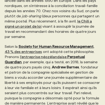
lancée dans les années 1990 en Europe. Dans les pays
nordiques, on s’intéresse à la conciliation travail-famille
depuis les années 70. Chez nos voisins du Sud, on parle
PROGRAMMES DE SUBVENTIONS
plutôt de
job-sharing
(deux personnes qui partagent un
même poste). Plus récemment, à la fin avril,
le Chili a
FAQ
signé un projet de loi
visant à assouplir la journée de
travail en recommandant des horaires de quatre jours
par semaine.
ANNONCEZ AVEC NOUS
Selon la
Society for Human Resource Management
,
43 % des entreprises
ont adopté cette philosophie.
Prenons
l’entreprise néozélandaise
Perpetual
Guardian
, par exemple, qui a testé, en 2018, la semaine
de quatre jours payés cinq.
Andrew Barnes
, fondateur
et patron de la compagnie spécialisée en gestion de
biens a voulu accorder une journée supplémentaire de
liberté à ses employés pour qu’ils puissent se consacrer
à leur vie familiale et à leurs loisirs. Il espérait ainsi qu’ils
seraient plus concentrés sur leur travail. Pari relevé,
puisque la compagnie a désormais opté pour la formule
de manière permanente. L’entreprise avait révélé que le