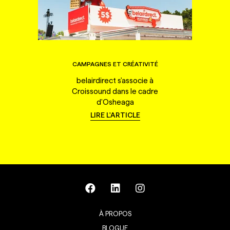
CAMPAGNES ET CRÉATIVITÉ
belairdirect s'associe à
Croissound dans le cadre
d'Osheaga
LIRE L'ARTICLE
À PROPOS
BLOGUE