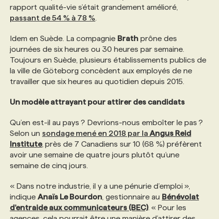
rapport qualité-vie s’était grandement amélioré,
passant de 54 % à 78 %
.
Idem en Suède. La compagnie
Brath
prône des
journées de six heures ou 30 heures par semaine.
Toujours en Suède, plusieurs établissements publics de
la ville de Göteborg concèdent aux employés de ne
travailler que six heures au quotidien depuis 2015.
Un modèle attrayant pour attirer des candidats
Qu’en est-il au pays ? Devrions-nous emboîter le pas ?
Selon un
sondage mené en 2018 par la
Angus Reid
Institute
,
près de 7 Canadiens sur 10 (68 %) préfèrent
avoir une semaine de quatre jours plutôt qu’une
semaine de cinq jours.
« Dans notre industrie, il y a une pénurie d’emploi »,
indique
Anaïs Le Bourdon
, gestionnaire au
Bénévolat
d’entraide aux communicateurs (BEC)
.
« Pour les
agences, cela pourrait être une manière d’attirer des