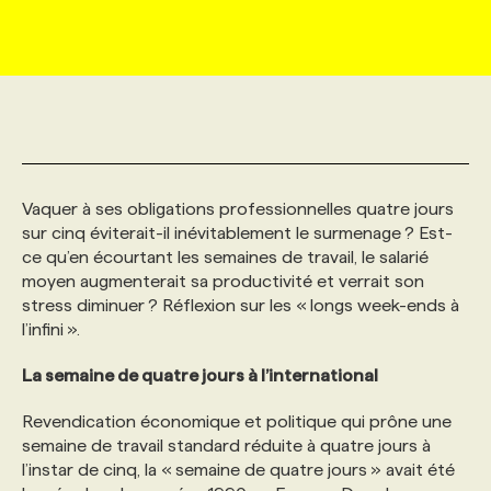
MARKETING ET COMMUNICATION
NOUVEAUX MANDATS
AFFICHEZ UN POSTE / TARIFS
CANDIDAT
BULLETIN RECRUTEMENT
NOS CONFÉRENCES
FORMATIONS
WEB & MÉDIAS SOCIAUX
VOIR LES OFFRES
AFFAIRES DE L'INDUSTRIE
CONSULTER LA CVTHÈQUE
INFOLETTRE PUBLICITÉ
FAQ
NOS FORMATIONS EN LIGNE
CHASSE DE TÊTE
MARKETING DURABLE
PROFIL CANDIDAT
INITIATIVES NUMÉRIQUES
PROFIL ENTREPRISE
ANNONCEZ AVEC NOUS
ANNONCEZ AVEC NOUS
NOS PARCOURS DE FORMATIONS
SERVICE DE CHASSE DE TÊTE
Vaquer à ses obligations professionnelles quatre jours
sur cinq éviterait-il inévitablement le surmenage ? Est-
ce qu’en écourtant les semaines de travail, le salarié
GEO/SEO
PRIX ET DISTINCTIONS
FAQ
FORMATIONS PERSONNALISÉES
NOS TARIFS
moyen augmenterait sa productivité et verrait son
stress diminuer ? Réflexion sur les « longs week-ends à
l’infini ».
ÉVÉNEMENTIEL
TENDANCES
ANNONCEZ AVEC NOUS
NOS FORMATEUR‧RICES
NOS EXPERTISES
La semaine de quatre jours à l’international
NOS AUTEUR‧RICES
POURQUOI CHOISIR NOS FORMATIONS
FAQ
Revendication économique et politique qui prône une
semaine de travail standard réduite à quatre jours à
l’instar de cinq, la « semaine de quatre jours »
avait été
NOS TARIFS
ANNONCEZ AVEC NOUS