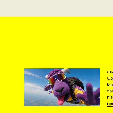
CAM
Co
la
sa
hi
LIR