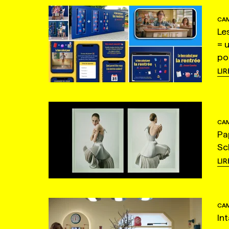
CAM
Le
= 
po
LIR
CAM
Pa
Sc
LIR
CAM
In