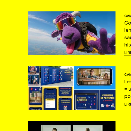
CAM
Co
la
sa
hi
LIR
CAM
Le
= 
po
LIR