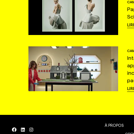
CAM
Pa
Sc
LIR
CAM
In
ap
in
pas
LIR
À PROPOS