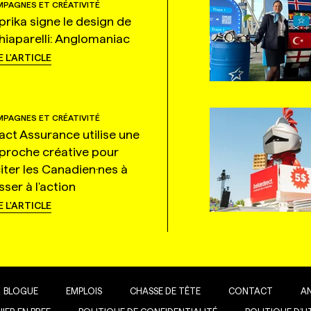
PAGNES ET CRÉATIVITÉ
prika signe le design de
hiaparelli: Anglomaniac
E L'ARTICLE
PAGNES ET CRÉATIVITÉ
tact Assurance utilise une
proche créative pour
citer les Canadien·nes à
ser à l'action
E L'ARTICLE
BLOGUE
EMPLOIS
CHASSE DE TÊTE
CONTACT
A