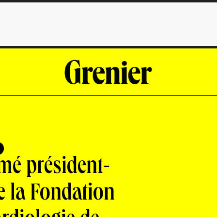
mé président-
e la Fondation