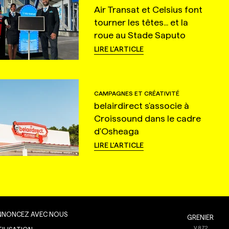
Air Transat et Celsius font
tourner les têtes... et la
roue au Stade Saputo
LIRE L'ARTICLE
CAMPAGNES ET CRÉATIVITÉ
belairdirect s'associe à
Croissound dans le cadre
d'Osheaga
LIRE L'ARTICLE
NNONCEZ AVEC NOUS
GRENIER
V
8.7.2