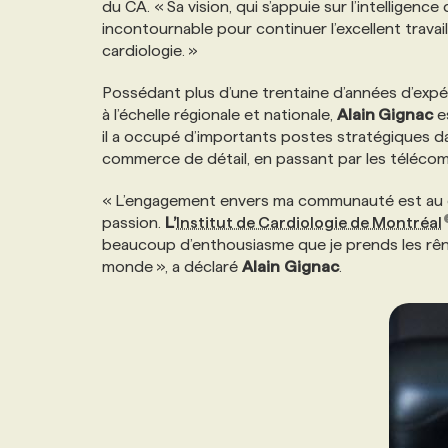
du CA. « Sa vision, qui s’appuie sur l’intelligence
NOS TARIFS
ANNONCEZ AVEC NOUS
incontournable pour continuer l’excellent travai
cardiologie. »
PROGRAMMES DE SUBVENTIONS
Possédant plus d’une trentaine d’années d’expé
à l’échelle régionale et nationale,
Alain Gignac
e
il a occupé d’importants postes stratégiques da
FAQ
commerce de détail, en passant par les télécomm
« L’engagement envers ma communauté est au c
ANNONCEZ AVEC NOUS
passion.
L’
Institut de Cardiologie de Montréal
beaucoup d’enthousiasme que je prends les rên
monde », a déclaré
Alain
Gignac
.