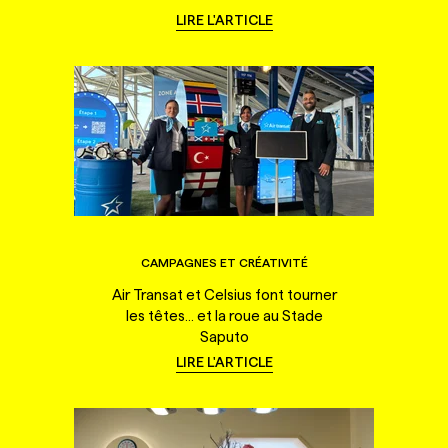
LIRE L'ARTICLE
CAMPAGNES ET CRÉATIVITÉ
Air Transat et Celsius font tourner
les têtes... et la roue au Stade
Saputo
LIRE L'ARTICLE