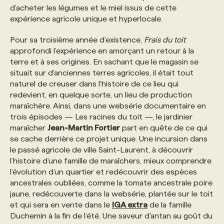
d’acheter les légumes et le miel issus de cette
expérience agricole unique et hyperlocale.
PROGRAMMES DE SUBVENTIONS
Pour sa troisième année d’existence,
Frais du toit
approfondi l’expérience en amorçant un retour à la
FAQ
terre et à ses origines. En sachant que le magasin se
situait sur d'anciennes terres agricoles, il était tout
naturel de creuser dans l'histoire de ce lieu qui
ANNONCEZ AVEC NOUS
redevient, en quelque sorte, un lieu de production
maraîchère. Ainsi, dans une websérie documentaire en
trois épisodes — Les racines du toit —, le jardinier
maraîcher
Jean-Martin Fortier
part en quête de ce qui
se cache derrière ce projet unique. Une incursion dans
le passé agricole de ville Saint-Laurent, à découvrir
l’histoire d’une famille de maraîchers, mieux comprendre
l’évolution d’un quartier et redécouvrir des espèces
ancestrales oubliées, comme la tomate ancestrale poire
jaune, redécouverte dans la websérie, plantée sur le toit
et qui sera en vente dans le
IGA extra
de la famille
Duchemin à la fin de l’été. Une saveur d'antan au goût du