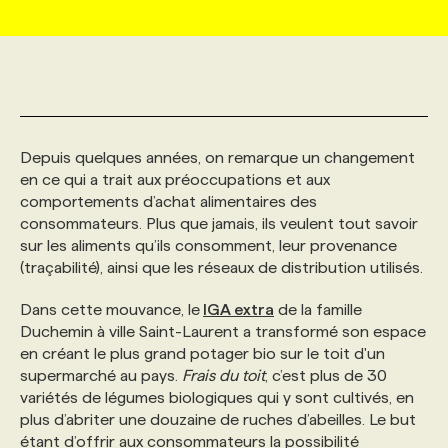
MARKETING ET COMMUNICATION
NOUVEAUX MANDATS
AFFICHEZ UN POSTE / TARIFS
CANDIDAT
BULLETIN RECRUTEMENT
NOS CONFÉRENCES
FORMATIONS
WEB & MÉDIAS SOCIAUX
VOIR LES OFFRES
AFFAIRES DE L'INDUSTRIE
CONSULTER LA CVTHÈQUE
INFOLETTRE PUBLICITÉ
FAQ
NOS FORMATIONS EN LIGNE
CHASSE DE TÊTE
Depuis quelques années, on remarque un changement
MARKETING DURABLE
PROFIL CANDIDAT
en ce qui a trait aux préoccupations et aux
INITIATIVES NUMÉRIQUES
PROFIL ENTREPRISE
ANNONCEZ AVEC NOUS
ANNONCEZ AVEC NOUS
NOS PARCOURS DE FORMATIONS
SERVICE DE CHASSE DE TÊTE
comportements d’achat alimentaires des
consommateurs. Plus que jamais, ils veulent tout savoir
GEO/SEO
PRIX ET DISTINCTIONS
FAQ
FORMATIONS PERSONNALISÉES
NOS TARIFS
sur les aliments qu’ils consomment, leur provenance
(traçabilité), ainsi que les réseaux de distribution utilisés.
ÉVÉNEMENTIEL
TENDANCES
ANNONCEZ AVEC NOUS
NOS FORMATEUR‧RICES
NOS EXPERTISES
Dans cette mouvance, le
IGA extra
de la famille
Duchemin à ville Saint-Laurent a transformé son espace
en créant le plus grand potager bio sur le toit d'un
NOS AUTEUR‧RICES
POURQUOI CHOISIR NOS FORMATIONS
FAQ
supermarché au pays.
Frais du toit
, c’est plus de 30
variétés de légumes biologiques qui y sont cultivés, en
plus d’abriter une douzaine de ruches d’abeilles. Le but
NOS TARIFS
ANNONCEZ AVEC NOUS
étant d’offrir aux consommateurs la possibilité