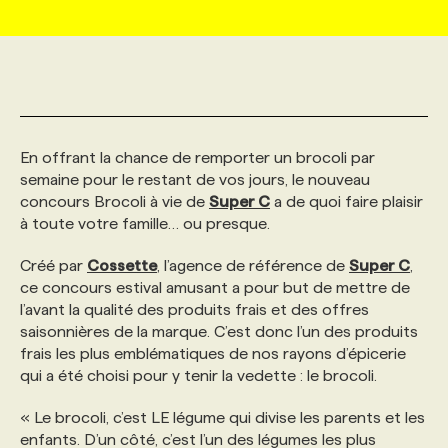
MARKETING ET COMMUNICATION
NOUVEAUX MANDATS
AFFICHEZ UN POSTE / TARIFS
CANDIDAT
BULLETIN RECRUTEMENT
NOS CONFÉRENCES
FORMATIONS
WEB & MÉDIAS SOCIAUX
VOIR LES OFFRES
AFFAIRES DE L'INDUSTRIE
CONSULTER LA CVTHÈQUE
INFOLETTRE PUBLICITÉ
FAQ
NOS FORMATIONS EN LIGNE
CHASSE DE TÊTE
En offrant la chance de remporter un brocoli par
MARKETING DURABLE
PROFIL CANDIDAT
semaine pour le restant de vos jours, le nouveau
INITIATIVES NUMÉRIQUES
PROFIL ENTREPRISE
ANNONCEZ AVEC NOUS
ANNONCEZ AVEC NOUS
NOS PARCOURS DE FORMATIONS
SERVICE DE CHASSE DE TÊTE
concours Brocoli à vie de
Super C
a de quoi faire plaisir
à toute votre famille… ou presque.
GEO/SEO
PRIX ET DISTINCTIONS
FAQ
FORMATIONS PERSONNALISÉES
NOS TARIFS
Créé par
Cossette
, l’agence de référence de
Super C
,
ce concours estival amusant a pour but de mettre de
ÉVÉNEMENTIEL
TENDANCES
ANNONCEZ AVEC NOUS
NOS FORMATEUR‧RICES
NOS EXPERTISES
l’avant la qualité des produits frais et des offres
saisonnières de la marque. C’est donc l’un des produits
frais les plus emblématiques de nos rayons d’épicerie
NOS AUTEUR‧RICES
POURQUOI CHOISIR NOS FORMATIONS
FAQ
qui a été choisi pour y tenir la vedette : le brocoli.
« Le brocoli, c’est LE légume qui divise les parents et les
NOS TARIFS
ANNONCEZ AVEC NOUS
enfants. D’un côté, c’est l’un des légumes les plus