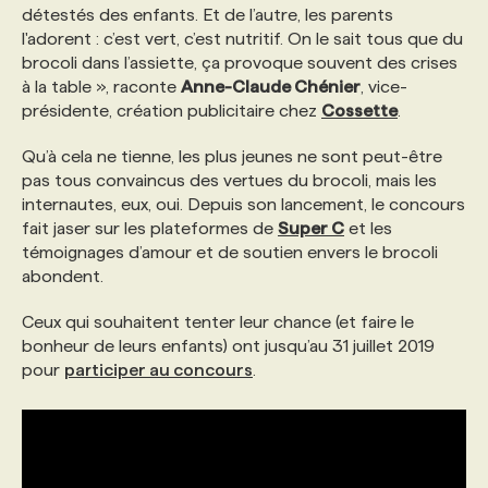
détestés des enfants. Et de l’autre, les parents
l'adorent : c’est vert, c’est nutritif. On le sait tous que du
PROGRAMMES DE SUBVENTIONS
brocoli dans l’assiette, ça provoque souvent des crises
à la table », raconte
Anne-Claude Chénier
, vice-
présidente, création publicitaire chez
Cossette
.
FAQ
Qu’à cela ne tienne, les plus jeunes ne sont peut-être
pas tous convaincus des vertues du brocoli, mais les
ANNONCEZ AVEC NOUS
internautes, eux, oui. Depuis son lancement, le concours
fait jaser sur les plateformes de
Super C
et les
témoignages d’amour et de soutien envers le brocoli
abondent.
Ceux qui souhaitent tenter leur chance (et faire le
bonheur de leurs enfants) ont jusqu’au 31 juillet 2019
pour
participer au concours
.