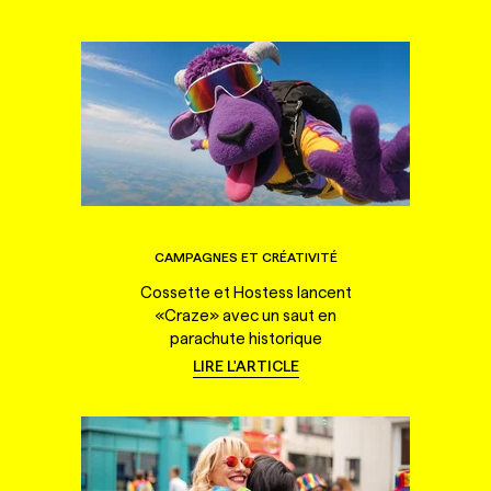
CAMPAGNES ET CRÉATIVITÉ
Cossette et Hostess lancent
«Craze» avec un saut en
parachute historique
LIRE L'ARTICLE