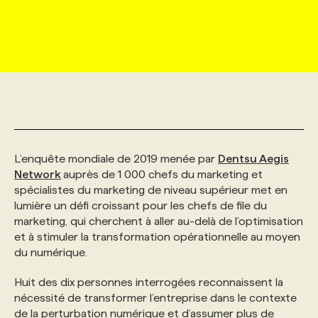
MARKETING ET COMMUNICATION
NOUVEAUX MANDATS
AFFICHEZ UN POSTE / TARIFS
CANDIDAT
BULLETIN RECRUTEMENT
NOS CONFÉRENCES
FORMATIONS
WEB & MÉDIAS SOCIAUX
VOIR LES OFFRES
AFFAIRES DE L'INDUSTRIE
CONSULTER LA CVTHÈQUE
INFOLETTRE PUBLICITÉ
FAQ
NOS FORMATIONS EN LIGNE
CHASSE DE TÊTE
MARKETING DURABLE
PROFIL CANDIDAT
INITIATIVES NUMÉRIQUES
PROFIL ENTREPRISE
ANNONCEZ AVEC NOUS
ANNONCEZ AVEC NOUS
NOS PARCOURS DE FORMATIONS
SERVICE DE CHASSE DE TÊTE
L’enquête mondiale de 2019 menée par
Dentsu Aegis
GEO/SEO
PRIX ET DISTINCTIONS
FAQ
FORMATIONS PERSONNALISÉES
NOS TARIFS
Network
auprès de 1 000 chefs du marketing et
spécialistes du marketing de niveau supérieur met en
lumière un défi croissant pour les chefs de file du
ÉVÉNEMENTIEL
TENDANCES
ANNONCEZ AVEC NOUS
NOS FORMATEUR‧RICES
NOS EXPERTISES
marketing, qui cherchent à aller au-delà de l’optimisation
et à stimuler la transformation opérationnelle au moyen
du numérique.
NOS AUTEUR‧RICES
POURQUOI CHOISIR NOS FORMATIONS
FAQ
Huit des dix personnes interrogées reconnaissent la
nécessité de transformer l’entreprise dans le contexte
NOS TARIFS
ANNONCEZ AVEC NOUS
de la perturbation numérique et d’assumer plus de