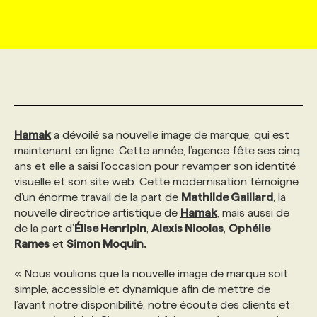
MARKETING ET COMMUNICATION
NOUVEAUX MANDATS
AFFICHEZ UN POSTE / TARIFS
CANDIDAT
BULLETIN RECRUTEMENT
NOS CONFÉRENCES
FORMATIONS
WEB & MÉDIAS SOCIAUX
VOIR LES OFFRES
AFFAIRES DE L'INDUSTRIE
CONSULTER LA CVTHÈQUE
INFOLETTRE PUBLICITÉ
FAQ
NOS FORMATIONS EN LIGNE
CHASSE DE TÊTE
MARKETING DURABLE
PROFIL CANDIDAT
INITIATIVES NUMÉRIQUES
PROFIL ENTREPRISE
ANNONCEZ AVEC NOUS
ANNONCEZ AVEC NOUS
NOS PARCOURS DE FORMATIONS
SERVICE DE CHASSE DE TÊTE
Hamak
a dévoilé sa nouvelle image de marque, qui est
maintenant en ligne. Cette année, l’agence fête ses cinq
ans et elle a saisi l’occasion pour revamper son identité
GEO/SEO
PRIX ET DISTINCTIONS
FAQ
FORMATIONS PERSONNALISÉES
NOS TARIFS
visuelle et son site web. Cette modernisation témoigne
d’un énorme travail de la part de
Mathilde Gaillard
, la
nouvelle directrice artistique de
Hamak
, mais aussi de
ÉVÉNEMENTIEL
TENDANCES
ANNONCEZ AVEC NOUS
NOS FORMATEUR‧RICES
NOS EXPERTISES
de la part d’
Élise Henripin
,
Alexis Nicolas
,
Ophélie
Rames
et
Simon Moquin.
NOS AUTEUR‧RICES
POURQUOI CHOISIR NOS FORMATIONS
FAQ
« Nous voulions que la nouvelle image de marque soit
simple, accessible et dynamique afin de mettre de
l’avant notre disponibilité, notre écoute des clients et
NOS TARIFS
ANNONCEZ AVEC NOUS