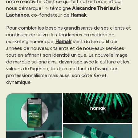
notre réactivité. C’est ce qui fait notre force, et qui
nous démarque ! », témoigne
Alexandre Thériault-
PROGRAMMES DE SUBVENTIONS
Lachance
, co-fondateur de
Hamak
.
Pour combler les besoins grandissants de ses clients et
FAQ
continuer de suivre les tendances en matière de
marketing numérique,
Hamak
s’est dotée au fil des
années de nouveaux talents et de nouveaux services
ANNONCEZ AVEC NOUS
tout en affinant son identité unique. La nouvelle image
de marque s’aligne ainsi davantage avec la culture et les
valeurs de l’agence, tout en mettant de l’avant son
professionnalisme mais aussi son côté
fun
et
dynamique.