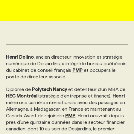
MARKETING ET COMMUNICATION
NOUVEAUX MANDATS
AFFICHEZ UN POSTE / TARIFS
CANDIDAT
BULLETIN RECRUTEMENT
NOS CONFÉRENCES
FORMATIONS
WEB & MÉDIAS SOCIAUX
VOIR LES OFFRES
AFFAIRES DE L'INDUSTRIE
CONSULTER LA CVTHÈQUE
INFOLETTRE PUBLICITÉ
FAQ
NOS FORMATIONS EN LIGNE
CHASSE DE TÊTE
MARKETING DURABLE
PROFIL CANDIDAT
INITIATIVES NUMÉRIQUES
PROFIL ENTREPRISE
ANNONCEZ AVEC NOUS
ANNONCEZ AVEC NOUS
NOS PARCOURS DE FORMATIONS
SERVICE DE CHASSE DE TÊTE
Henri Dolino
, ancien directeur innovation et stratégie
numérique de Desjardins, a intégré le bureau québécois
du cabinet de conseil français
PMP
et occupera le
GEO/SEO
PRIX ET DISTINCTIONS
FAQ
FORMATIONS PERSONNALISÉES
NOS TARIFS
poste de directeur associé.
Diplômé de
Polytech Nancy
et détenteur d’un MBA de
ÉVÉNEMENTIEL
TENDANCES
ANNONCEZ AVEC NOUS
NOS FORMATEUR‧RICES
NOS EXPERTISES
HEC Montréal
(stratégie d’entreprise et finance),
Henri
mène une carrière internationale avec des passages en
Allemagne, à Madagascar, en France et maintenant au
NOS AUTEUR‧RICES
POURQUOI CHOISIR NOS FORMATIONS
FAQ
Canada. Avant de rejoindre
PMP
, Henri oeuvrait depuis
près d’une quinzaine d’années dans le secteur financier
canadien, dont 10 au sein de Desjardins, le premier
NOS TARIFS
ANNONCEZ AVEC NOUS