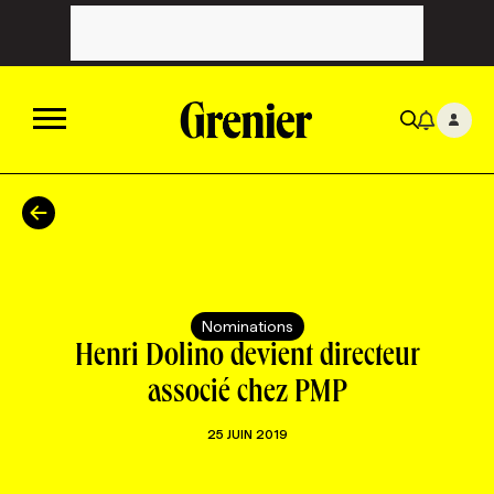
ACTUALITÉS
CATÉGORIES
MAGAZINE
Nominations
TOUTES LES CATÉGORIES
CHRONIQUES
FORFAITS ABONNEMENT
INFOLETTRES
Henri Dolino devient directeur
associé chez PMP
TOUTES LES CHRONIQUES
CAMPAGNES ET CRÉATIVITÉ
VOIR TOUTES LES PARUTIONS
INFOLETTRE EN BREF
EMPLOIS
25 JUIN 2019
NOUVEAU!
RESSOURCES HUMAINES
NOMINATIONS
ANNONCEZ AVEC NOUS
BULLETIN FORMATION
EMPLOYEUR
CONFÉRENCES