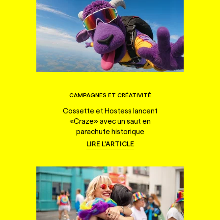
CAMPAGNES ET CRÉATIVITÉ
Cossette et Hostess lancent
«Craze» avec un saut en
parachute historique
LIRE L'ARTICLE