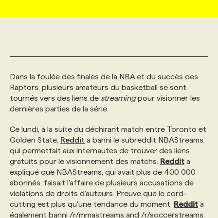
MARKETING ET COMMUNICATION
NOUVEAUX MANDATS
AFFICHEZ UN POSTE / TARIFS
CANDIDAT
BULLETIN RECRUTEMENT
NOS CONFÉRENCES
FORMATIONS
WEB & MÉDIAS SOCIAUX
VOIR LES OFFRES
AFFAIRES DE L'INDUSTRIE
CONSULTER LA CVTHÈQUE
INFOLETTRE PUBLICITÉ
FAQ
NOS FORMATIONS EN LIGNE
CHASSE DE TÊTE
Dans la foulée des finales de la NBA et du succès des
MARKETING DURABLE
PROFIL CANDIDAT
Raptors, plusieurs amateurs du basketball se sont
INITIATIVES NUMÉRIQUES
PROFIL ENTREPRISE
ANNONCEZ AVEC NOUS
ANNONCEZ AVEC NOUS
NOS PARCOURS DE FORMATIONS
SERVICE DE CHASSE DE TÊTE
tournés vers des liens de
streaming
pour visionner les
dernières parties de la série.
GEO/SEO
PRIX ET DISTINCTIONS
FAQ
FORMATIONS PERSONNALISÉES
NOS TARIFS
Ce lundi, à la suite du déchirant match entre Toronto et
Golden State,
Reddit
a banni le subreddit NBAStreams,
ÉVÉNEMENTIEL
TENDANCES
ANNONCEZ AVEC NOUS
NOS FORMATEUR‧RICES
NOS EXPERTISES
qui permettait aux internautes de trouver des liens
gratuits pour le visionnement des matchs.
Reddit
a
expliqué que NBAStreams, qui avait plus de 400 000
NOS AUTEUR‧RICES
POURQUOI CHOISIR NOS FORMATIONS
FAQ
abonnés, faisait l'affaire de plusieurs accusations de
violations de droits d'auteurs. Preuve que le cord-
cutting est plus qu'une tendance du moment,
Reddit
a
NOS TARIFS
ANNONCEZ AVEC NOUS
également banni /r/mmastreams and /r/soccerstreams.