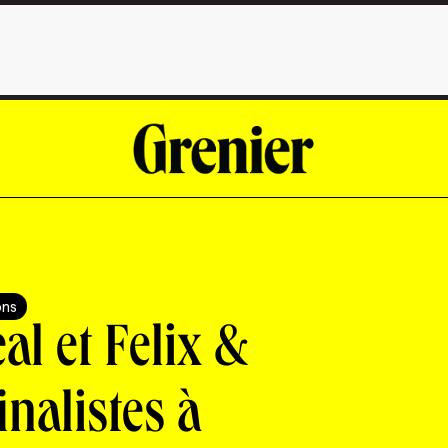
ons
l et Felix &
inalistes à