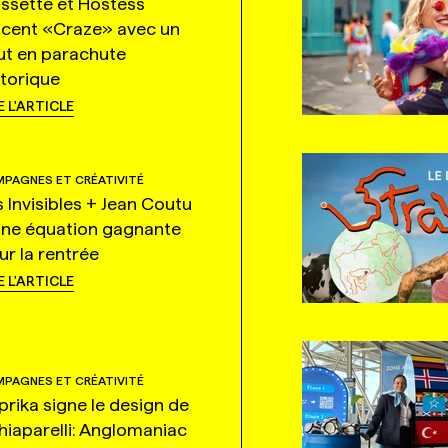
ssette et Hostess
ncent «Craze» avec un
ut en parachute
storique
E L'ARTICLE
PAGNES ET CRÉATIVITÉ
s Invisibles + Jean Coutu
une équation gagnante
ur la rentrée
E L'ARTICLE
PAGNES ET CRÉATIVITÉ
prika signe le design de
hiaparelli: Anglomaniac