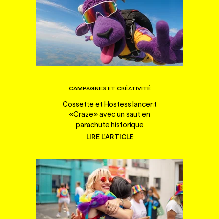
CAMPAGNES ET CRÉATIVITÉ
Cossette et Hostess lancent
«Craze» avec un saut en
parachute historique
LIRE L'ARTICLE