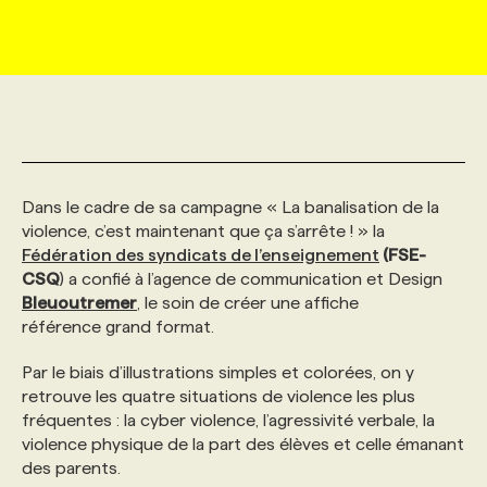
MARKETING ET COMMUNICATION
NOUVEAUX MANDATS
AFFICHEZ UN POSTE / TARIFS
CANDIDAT
BULLETIN RECRUTEMENT
NOS CONFÉRENCES
FORMATIONS
WEB & MÉDIAS SOCIAUX
VOIR LES OFFRES
AFFAIRES DE L'INDUSTRIE
CONSULTER LA CVTHÈQUE
INFOLETTRE PUBLICITÉ
FAQ
NOS FORMATIONS EN LIGNE
CHASSE DE TÊTE
MARKETING DURABLE
PROFIL CANDIDAT
INITIATIVES NUMÉRIQUES
PROFIL ENTREPRISE
ANNONCEZ AVEC NOUS
ANNONCEZ AVEC NOUS
NOS PARCOURS DE FORMATIONS
SERVICE DE CHASSE DE TÊTE
Dans le cadre de sa campagne « La banalisation de la
violence, c’est maintenant que ça s’arrête ! » la
Fédération des syndicats de l’enseignement
(FSE-
GEO/SEO
PRIX ET DISTINCTIONS
FAQ
FORMATIONS PERSONNALISÉES
NOS TARIFS
CSQ
) a confié à l’agence de communication et Design
Bleuoutremer
, le soin de créer une affiche
référence grand format.
ÉVÉNEMENTIEL
TENDANCES
ANNONCEZ AVEC NOUS
NOS FORMATEUR‧RICES
NOS EXPERTISES
Par le biais d’illustrations simples et colorées, on y
retrouve les quatre situations de violence les plus
NOS AUTEUR‧RICES
POURQUOI CHOISIR NOS FORMATIONS
FAQ
fréquentes : la cyber violence, l’agressivité verbale, la
violence physique de la part des élèves et celle émanant
des parents.
NOS TARIFS
ANNONCEZ AVEC NOUS