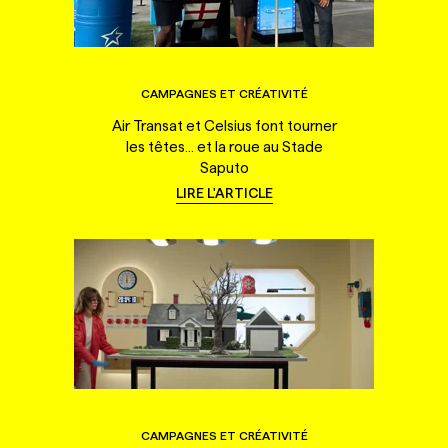
CAMPAGNES ET CRÉATIVITÉ
Air Transat et Celsius font tourner
les têtes... et la roue au Stade
Saputo
LIRE L'ARTICLE
CAMPAGNES ET CRÉATIVITÉ