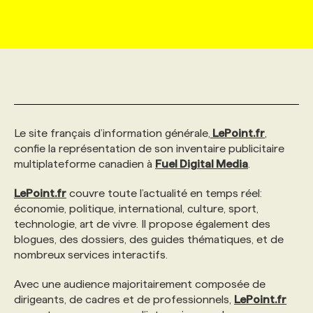
MARKETING ET COMMUNICATION
NOUVEAUX MANDATS
AFFICHEZ UN POSTE / TARIFS
CANDIDAT
BULLETIN RECRUTEMENT
NOS CONFÉRENCES
FORMATIONS
WEB & MÉDIAS SOCIAUX
VOIR LES OFFRES
AFFAIRES DE L'INDUSTRIE
CONSULTER LA CVTHÈQUE
INFOLETTRE PUBLICITÉ
FAQ
NOS FORMATIONS EN LIGNE
CHASSE DE TÊTE
MARKETING DURABLE
PROFIL CANDIDAT
INITIATIVES NUMÉRIQUES
PROFIL ENTREPRISE
ANNONCEZ AVEC NOUS
ANNONCEZ AVEC NOUS
NOS PARCOURS DE FORMATIONS
SERVICE DE CHASSE DE TÊTE
Le site français d’information générale,
LePoint.fr
,
confie la représentation de son inventaire publicitaire
multiplateforme canadien à
Fuel Digital Media
.
GEO/SEO
PRIX ET DISTINCTIONS
FAQ
FORMATIONS PERSONNALISÉES
NOS TARIFS
LePoint.fr
couvre toute l’actualité en temps réel:
économie, politique, international, culture, sport,
ÉVÉNEMENTIEL
TENDANCES
ANNONCEZ AVEC NOUS
NOS FORMATEUR‧RICES
NOS EXPERTISES
technologie, art de vivre. Il propose également des
blogues, des dossiers, des guides thématiques, et de
nombreux services interactifs.
NOS AUTEUR‧RICES
POURQUOI CHOISIR NOS FORMATIONS
FAQ
Avec une audience majoritairement composée de
dirigeants, de cadres et de professionnels,
LePoint.fr
NOS TARIFS
ANNONCEZ AVEC NOUS