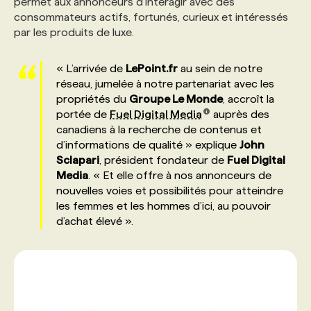
permet aux annonceurs d’interagir avec des
consommateurs actifs, fortunés, curieux et intéressés
par les produits de luxe.
PROGRAMMES DE SUBVENTIONS
« L’arrivée de
LePoint.fr
au sein de notre
FAQ
réseau, jumelée à notre partenariat avec les
propriétés du
Groupe Le Monde
, accroît la
portée de
Fuel Digital Media
auprès des
ANNONCEZ AVEC NOUS
canadiens à la recherche de contenus et
d’informations de qualité » explique
John
Sclapari
, président fondateur de
Fuel Digital
Media
. « Et elle offre à nos annonceurs de
nouvelles voies et possibilités pour atteindre
les femmes et les hommes d’ici, au pouvoir
d’achat élevé ».