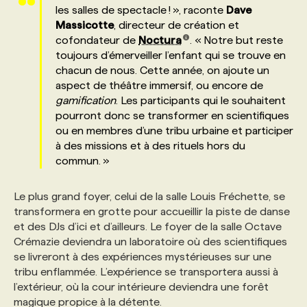
les salles de spectacle ! », raconte
Dave
Massicotte
, directeur de création et
PROGRAMMES DE SUBVENTIONS
cofondateur de
Noctura
. « Notre but reste
toujours d’émerveiller l’enfant qui se trouve en
chacun de nous. Cette année, on ajoute un
FAQ
aspect de théâtre immersif, ou encore de
gamification
. Les participants qui le souhaitent
pourront donc se transformer en scientifiques
ANNONCEZ AVEC NOUS
ou en membres d’une tribu urbaine et participer
à des missions et à des rituels hors du
commun. »
Le plus grand foyer, celui de la salle Louis Fréchette, se
transformera en grotte pour accueillir la piste de danse
et des DJs d’ici et d’ailleurs. Le foyer de la salle Octave
Crémazie deviendra un laboratoire où des scientifiques
se livreront à des expériences mystérieuses sur une
tribu enflammée. L’expérience se transportera aussi à
l’extérieur, où la cour intérieure deviendra une forêt
magique propice à la détente.