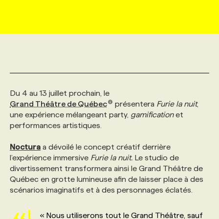
MARKETING ET COMMUNICATION
NOUVEAUX MANDATS
AFFICHEZ UN POSTE / TARIFS
CANDIDAT
BULLETIN RECRUTEMENT
NOS CONFÉRENCES
FORMATIONS
WEB & MÉDIAS SOCIAUX
VOIR LES OFFRES
AFFAIRES DE L'INDUSTRIE
CONSULTER LA CVTHÈQUE
INFOLETTRE PUBLICITÉ
FAQ
NOS FORMATIONS EN LIGNE
CHASSE DE TÊTE
MARKETING DURABLE
PROFIL CANDIDAT
INITIATIVES NUMÉRIQUES
PROFIL ENTREPRISE
ANNONCEZ AVEC NOUS
ANNONCEZ AVEC NOUS
NOS PARCOURS DE FORMATIONS
SERVICE DE CHASSE DE TÊTE
Du 4 au 13 juillet prochain, le
Grand Théâtre de Québec
présentera
Furie la nuit
,
une expérience mélangeant party,
gamification
et
GEO/SEO
PRIX ET DISTINCTIONS
FAQ
FORMATIONS PERSONNALISÉES
NOS TARIFS
performances artistiques.
Noctura
a dévoilé le concept créatif derrière
ÉVÉNEMENTIEL
TENDANCES
ANNONCEZ AVEC NOUS
NOS FORMATEUR‧RICES
NOS EXPERTISES
l’expérience immersive
Furie la nuit.
Le studio de
divertissement transformera ainsi le Grand Théâtre de
Québec en grotte lumineuse afin de laisser place à des
NOS AUTEUR‧RICES
POURQUOI CHOISIR NOS FORMATIONS
FAQ
scénarios imaginatifs et à des personnages éclatés.
NOS TARIFS
ANNONCEZ AVEC NOUS
« Nous utiliserons tout le Grand Théâtre, sauf