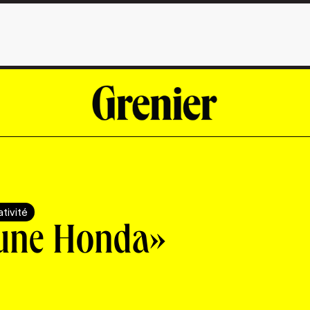
tivité
i une Honda»