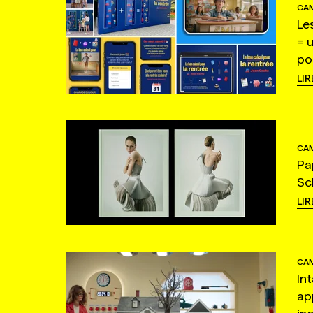
CAM
Le
= 
po
LIR
CAM
Pa
Sc
LIR
CAM
In
ap