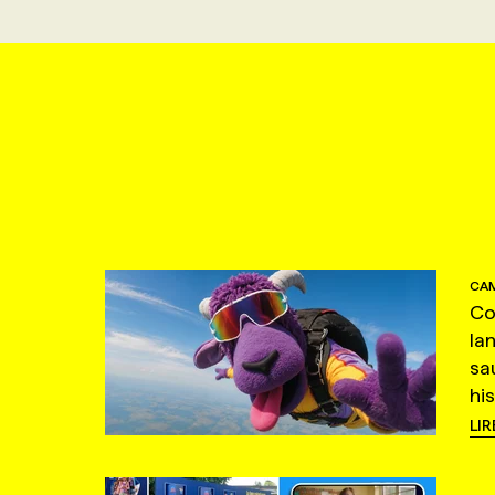
CAM
Co
la
sa
hi
LIR