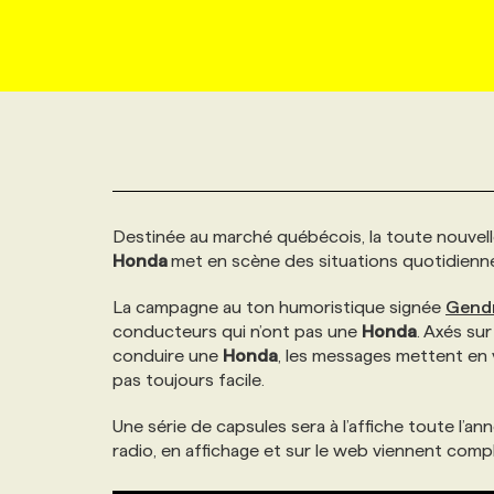
NOUVEAU!
RESSOURCES HUMAINES
NOMINATIONS
ANNONCEZ AVEC NOUS
BULLETIN FORMATION
EMPLOYEUR
CONFÉRENCES
MARKETING ET COMMUNICATION
NOUVEAUX MANDATS
AFFICHEZ UN POSTE / TARIFS
CANDIDAT
BULLETIN RECRUTEMENT
NOS CONFÉRENCES
FORMATIONS
WEB & MÉDIAS SOCIAUX
VOIR LES OFFRES
AFFAIRES DE L'INDUSTRIE
CONSULTER LA CVTHÈQUE
INFOLETTRE PUBLICITÉ
FAQ
NOS FORMATIONS EN LIGNE
CHASSE DE TÊTE
Destinée au marché québécois, la toute nouvelle
MARKETING DURABLE
PROFIL CANDIDAT
INITIATIVES NUMÉRIQUES
PROFIL ENTREPRISE
ANNONCEZ AVEC NOUS
ANNONCEZ AVEC NOUS
NOS PARCOURS DE FORMATIONS
SERVICE DE CHASSE DE TÊTE
Honda
met en scène des situations quotidienne
La campagne au ton humoristique signée
Gend
GEO/SEO
PRIX ET DISTINCTIONS
FAQ
FORMATIONS PERSONNALISÉES
NOS TARIFS
conducteurs qui n’ont pas une
Honda
. Axés sur
conduire une
Honda
, les messages mettent en 
ÉVÉNEMENTIEL
pas toujours facile.
TENDANCES
ANNONCEZ AVEC NOUS
NOS FORMATEUR‧RICES
NOS EXPERTISES
Une série de capsules sera à l’affiche toute l’a
NOS AUTEUR‧RICES
radio, en affichage et sur le web viennent comp
POURQUOI CHOISIR NOS FORMATIONS
FAQ