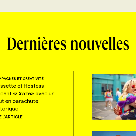
Dernières nouvelles
PAGNES ET CRÉATIVITÉ
ssette et Hostess
ncent «Craze» avec un
ut en parachute
storique
E L'ARTICLE