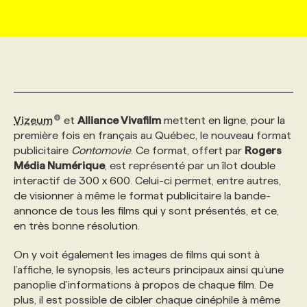
MARKETING ET COMMUNICATION
NOUVEAUX MANDATS
AFFICHEZ UN POSTE / TARIFS
CANDIDAT
BULLETIN RECRUTEMENT
NOS CONFÉRENCES
FORMATIONS
WEB & MÉDIAS SOCIAUX
VOIR LES OFFRES
AFFAIRES DE L'INDUSTRIE
CONSULTER LA CVTHÈQUE
INFOLETTRE PUBLICITÉ
FAQ
NOS FORMATIONS EN LIGNE
CHASSE DE TÊTE
Vizeum
et
Alliance Vivafilm
mettent en ligne, pour la
MARKETING DURABLE
PROFIL CANDIDAT
INITIATIVES NUMÉRIQUES
PROFIL ENTREPRISE
ANNONCEZ AVEC NOUS
ANNONCEZ AVEC NOUS
NOS PARCOURS DE FORMATIONS
SERVICE DE CHASSE DE TÊTE
première fois en français au Québec, le nouveau format
publicitaire
Contomovie
. Ce format, offert par
Rogers
Média Numérique
GEO/SEO
, est représenté par un îlot double
PRIX ET DISTINCTIONS
FAQ
FORMATIONS PERSONNALISÉES
NOS TARIFS
interactif de 300 x 600. Celui-ci permet, entre autres,
de visionner à même le format publicitaire la bande-
ÉVÉNEMENTIEL
TENDANCES
ANNONCEZ AVEC NOUS
NOS FORMATEUR‧RICES
NOS EXPERTISES
annonce de tous les films qui y sont présentés, et ce,
en très bonne résolution.
NOS AUTEUR‧RICES
POURQUOI CHOISIR NOS FORMATIONS
FAQ
On y voit également les images de films qui sont à
l’affiche, le synopsis, les acteurs principaux ainsi qu’une
panoplie d’informations à propos de chaque film. De
NOS TARIFS
ANNONCEZ AVEC NOUS
plus, il est possible de cibler chaque cinéphile à même