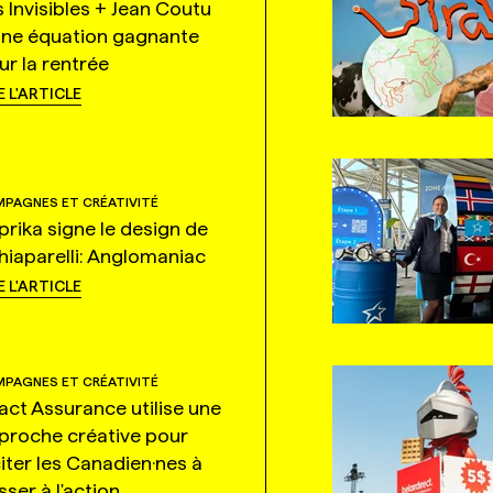
s Invisibles + Jean Coutu
une équation gagnante
ur la rentrée
E L'ARTICLE
PAGNES ET CRÉATIVITÉ
prika signe le design de
hiaparelli: Anglomaniac
E L'ARTICLE
PAGNES ET CRÉATIVITÉ
tact Assurance utilise une
proche créative pour
citer les Canadien·nes à
ser à l'action