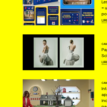
Le
= 
po
LIR
CAM
Pa
Sc
LIR
CAM
In
ap
in
pas