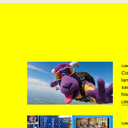
CAM
Co
la
sa
hi
LIR
CAM