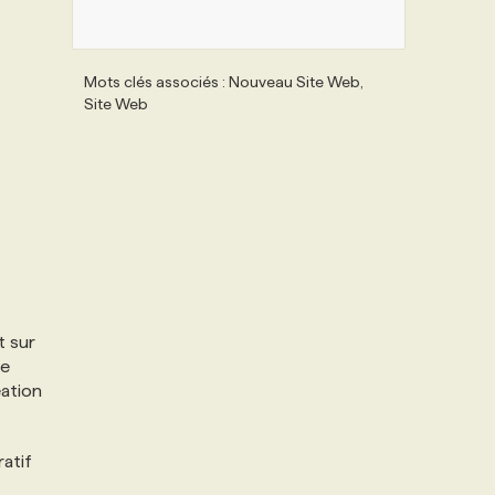
Mots clés associés : Nouveau Site Web,
Site Web
t sur
ce
éation
ratif