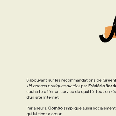
NOS TARIFS
ANNONCEZ AVEC NOUS
PROGRAMMES DE SUBVENTIONS
FAQ
ANNONCEZ AVEC NOUS
S’appuyant sur les recommandations de ​
GreenI
115 bonnes pratiques dictées
par
Frédéric Bord
souhaite offrir un service de qualité, tout en r
d’un site Internet.
Par ailleurs,
Combo
s’implique aussi socialement
qui lui tient à cœur.