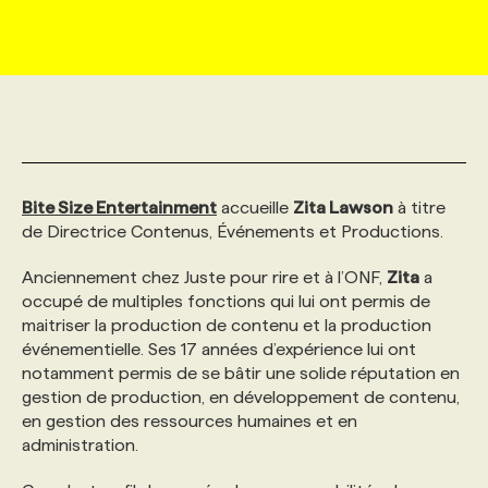
MARKETING ET COMMUNICATION
NOUVEAUX MANDATS
AFFICHEZ UN POSTE / TARIFS
CANDIDAT
BULLETIN RECRUTEMENT
NOS CONFÉRENCES
FORMATIONS
WEB & MÉDIAS SOCIAUX
VOIR LES OFFRES
AFFAIRES DE L'INDUSTRIE
CONSULTER LA CVTHÈQUE
INFOLETTRE PUBLICITÉ
FAQ
NOS FORMATIONS EN LIGNE
CHASSE DE TÊTE
MARKETING DURABLE
PROFIL CANDIDAT
INITIATIVES NUMÉRIQUES
PROFIL ENTREPRISE
ANNONCEZ AVEC NOUS
ANNONCEZ AVEC NOUS
NOS PARCOURS DE FORMATIONS
SERVICE DE CHASSE DE TÊTE
Bite Size Entertainment
accueille
Zita Lawson
à titre
de Directrice Contenus, Événements et Productions.
GEO/SEO
PRIX ET DISTINCTIONS
FAQ
FORMATIONS PERSONNALISÉES
NOS TARIFS
Anciennement chez Juste pour rire et à l’ONF,
Zita
a
occupé de multiples fonctions qui lui ont permis de
maitriser la production de contenu et la production
ÉVÉNEMENTIEL
TENDANCES
ANNONCEZ AVEC NOUS
NOS FORMATEUR‧RICES
NOS EXPERTISES
événementielle. Ses 17 années d’expérience lui ont
notamment permis de se bâtir une solide réputation en
gestion de production, en développement de contenu,
NOS AUTEUR‧RICES
POURQUOI CHOISIR NOS FORMATIONS
FAQ
en gestion des ressources humaines et en
administration.
NOS TARIFS
ANNONCEZ AVEC NOUS