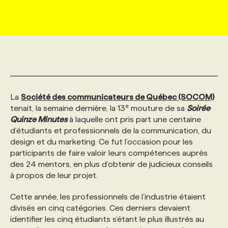
MARKETING ET COMMUNICATION
NOUVEAUX MANDATS
AFFICHEZ UN POSTE / TARIFS
CANDIDAT
BULLETIN RECRUTEMENT
NOS CONFÉRENCES
FORMATIONS
WEB & MÉDIAS SOCIAUX
VOIR LES OFFRES
AFFAIRES DE L'INDUSTRIE
CONSULTER LA CVTHÈQUE
INFOLETTRE PUBLICITÉ
FAQ
NOS FORMATIONS EN LIGNE
CHASSE DE TÊTE
MARKETING DURABLE
PROFIL CANDIDAT
INITIATIVES NUMÉRIQUES
PROFIL ENTREPRISE
ANNONCEZ AVEC NOUS
ANNONCEZ AVEC NOUS
NOS PARCOURS DE FORMATIONS
SERVICE DE CHASSE DE TÊTE
La
Société des communicateurs de Québec
(SOCOM)
e
tenait, la semaine dernière, la 13
mouture de sa
Soirée
Quinze Minutes
à laquelle ont pris part une centaine
GEO/SEO
PRIX ET DISTINCTIONS
FAQ
FORMATIONS PERSONNALISÉES
NOS TARIFS
d’étudiants et professionnels de la communication, du
design et du marketing. Ce fut l’occasion pour les
participants de faire valoir leurs compétences auprès
ÉVÉNEMENTIEL
TENDANCES
ANNONCEZ AVEC NOUS
NOS FORMATEUR‧RICES
NOS EXPERTISES
des 24 mentors, en plus d’obtenir de judicieux conseils
à propos de leur projet.
NOS AUTEUR‧RICES
POURQUOI CHOISIR NOS FORMATIONS
FAQ
Cette année, les professionnels de l’industrie étaient
divisés en cinq catégories. Ces derniers devaient
identifier les cinq étudiants s’étant le plus illustrés au
NOS TARIFS
ANNONCEZ AVEC NOUS