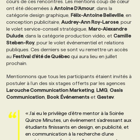
cours de ces rencontres. Les mentions coup de cœur
ont été décernées à
Antoine D’Amour
, dans la
PROGRAMMES DE SUBVENTIONS
catégorie design graphique,
Félix-Antoine Belleville
, en
conception publicitaire,
Audrey-Ann Roy-Larose
, pour
le volet service-conseil stratégique,
Marc-Alexandre
FAQ
Dulude
, dans la catégorie production vidéo, et
Camille
Steben-Roy
, pour le volet événementiel et relations
publiques. Ces derniers se sont vu remettre un accès
ANNONCEZ AVEC NOUS
au
Festival d’été de Québec
qui aura lieu en juillet
prochain.
Mentionnons que tous les participants étaient invités à
postuler à l’un des six stages offerts par les agences
Larouche Communication Marketing
,
LMG
,
Oasis
Communication
,
Book
Événements
et
Gestev
.
« J’ai eu le privilège d’être mentor à la Soirée
Quinze Minutes, un événement s’adressant aux
étudiants finissants en design, en publicité, et
en communication à la recherche d’une