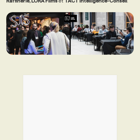
Raffinerie, LORA Films
et
TACT Intelligence-Conseil
.