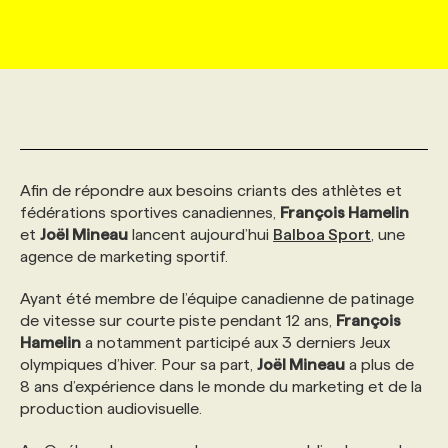
MARKETING ET COMMUNICATION
NOUVEAUX MANDATS
AFFICHEZ UN POSTE / TARIFS
CANDIDAT
BULLETIN RECRUTEMENT
NOS CONFÉRENCES
FORMATIONS
WEB & MÉDIAS SOCIAUX
VOIR LES OFFRES
AFFAIRES DE L'INDUSTRIE
CONSULTER LA CVTHÈQUE
INFOLETTRE PUBLICITÉ
FAQ
NOS FORMATIONS EN LIGNE
CHASSE DE TÊTE
MARKETING DURABLE
PROFIL CANDIDAT
INITIATIVES NUMÉRIQUES
PROFIL ENTREPRISE
ANNONCEZ AVEC NOUS
ANNONCEZ AVEC NOUS
NOS PARCOURS DE FORMATIONS
SERVICE DE CHASSE DE TÊTE
Afin de répondre aux besoins criants des athlètes et
fédérations sportives canadiennes,
François Hamelin
et
Joël Mineau
lancent aujourd’hui
Balboa Sport
, une
GEO/SEO
PRIX ET DISTINCTIONS
FAQ
FORMATIONS PERSONNALISÉES
NOS TARIFS
agence de marketing sportif.
Ayant été membre de l’équipe canadienne de patinage
ÉVÉNEMENTIEL
TENDANCES
ANNONCEZ AVEC NOUS
NOS FORMATEUR‧RICES
NOS EXPERTISES
de vitesse sur courte piste pendant 12 ans,
François
Hamelin
a notamment participé aux 3 derniers Jeux
olympiques d’hiver. Pour sa part,
Joël Mineau
a plus de
NOS AUTEUR‧RICES
POURQUOI CHOISIR NOS FORMATIONS
FAQ
8 ans d’expérience dans le monde du marketing et de la
production audiovisuelle.
NOS TARIFS
ANNONCEZ AVEC NOUS