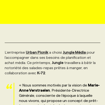
MARKETING ET COMMUNICATION
NOUVEAUX MANDATS
AFFICHEZ UN POSTE / TARIFS
CANDIDAT
BULLETIN RECRUTEMENT
NOS CONFÉRENCES
FORMATIONS
WEB & MÉDIAS SOCIAUX
VOIR LES OFFRES
AFFAIRES DE L'INDUSTRIE
CONSULTER LA CVTHÈQUE
INFOLETTRE PUBLICITÉ
FAQ
NOS FORMATIONS EN LIGNE
CHASSE DE TÊTE
MARKETING DURABLE
PROFIL CANDIDAT
INITIATIVES NUMÉRIQUES
PROFIL ENTREPRISE
ANNONCEZ AVEC NOUS
ANNONCEZ AVEC NOUS
NOS PARCOURS DE FORMATIONS
SERVICE DE CHASSE DE TÊTE
L’entreprise
Urban Picnik
a choisi
Jungle Média
pour
GEO/SEO
PRIX ET DISTINCTIONS
FAQ
FORMATIONS PERSONNALISÉES
NOS TARIFS
l’accompagner dans ses besoins de planification et
achat média. Ce printemps,
Jungle
travaillera à bâtir la
notoriété des salades-repas prêtes à manger, en
ÉVÉNEMENTIEL
TENDANCES
ANNONCEZ AVEC NOUS
NOS FORMATEUR‧RICES
NOS EXPERTISES
collaboration avec
K-72
.
« Nous sommes motivés par la vision de
Marie-
NOS AUTEUR‧RICES
POURQUOI CHOISIR NOS FORMATIONS
FAQ
Anne Verstraelen
, Présidente-Directrice
Générale, consciente de l’époque à laquelle
nous vivons, qui propose un concept de prêt-
NOS TARIFS
ANNONCEZ AVEC NOUS