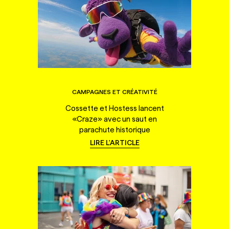
CAMPAGNES ET CRÉATIVITÉ
Cossette et Hostess lancent
«Craze» avec un saut en
parachute historique
LIRE L'ARTICLE