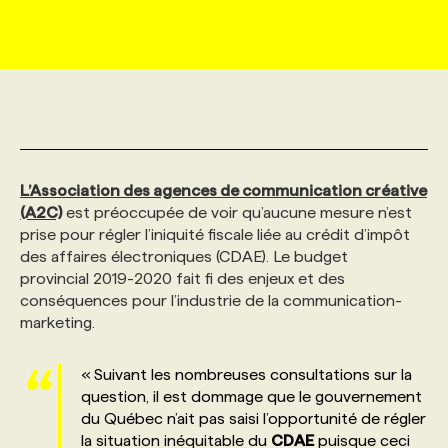
MARKETING ET COMMUNICATION
NOUVEAUX MANDATS
AFFICHEZ UN POSTE / TARIFS
CANDIDAT
BULLETIN RECRUTEMENT
NOS CONFÉRENCES
FORMATIONS
WEB & MÉDIAS SOCIAUX
VOIR LES OFFRES
AFFAIRES DE L'INDUSTRIE
CONSULTER LA CVTHÈQUE
INFOLETTRE PUBLICITÉ
FAQ
NOS FORMATIONS EN LIGNE
CHASSE DE TÊTE
MARKETING DURABLE
PROFIL CANDIDAT
INITIATIVES NUMÉRIQUES
PROFIL ENTREPRISE
ANNONCEZ AVEC NOUS
ANNONCEZ AVEC NOUS
NOS PARCOURS DE FORMATIONS
SERVICE DE CHASSE DE TÊTE
L’Association des agences de communication créative
(A2C)
est préoccupée de voir qu’aucune mesure n’est
prise pour régler l’iniquité fiscale liée au crédit d’impôt
GEO/SEO
PRIX ET DISTINCTIONS
FAQ
FORMATIONS PERSONNALISÉES
NOS TARIFS
des affaires électroniques (CDAE). Le budget
provincial 2019-2020 fait fi des enjeux et des
conséquences pour l’industrie de la communication-
ÉVÉNEMENTIEL
TENDANCES
ANNONCEZ AVEC NOUS
NOS FORMATEUR‧RICES
NOS EXPERTISES
marketing.
NOS AUTEUR‧RICES
POURQUOI CHOISIR NOS FORMATIONS
FAQ
« Suivant les nombreuses consultations sur la
question, il est dommage que le gouvernement
du Québec n’ait pas saisi l’opportunité de régler
NOS TARIFS
ANNONCEZ AVEC NOUS
la situation inéquitable du
CDAE
puisque ceci