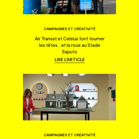
CAMPAGNES ET CRÉATIVITÉ
Air Transat et Celsius font tourner
les têtes... et la roue au Stade
Saputo
LIRE L'ARTICLE
CAMPAGNES ET CRÉATIVITÉ