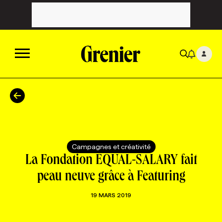
ACTUALITÉS
CATÉGORIES
MAGAZINE
Campagnes et créativité
TOUTES LES CATÉGORIES
CHRONIQUES
FORFAITS ABONNEMENT
INFOLETTRES
La Fondation EQUAL-SALARY fait
peau neuve grâce à Featuring
TOUTES LES CHRONIQUES
CAMPAGNES ET CRÉATIVITÉ
VOIR TOUTES LES PARUTIONS
INFOLETTRE EN BREF
EMPLOIS
19 MARS 2019
NOUVEAU!
RESSOURCES HUMAINES
NOMINATIONS
ANNONCEZ AVEC NOUS
BULLETIN FORMATION
EMPLOYEUR
CONFÉRENCES