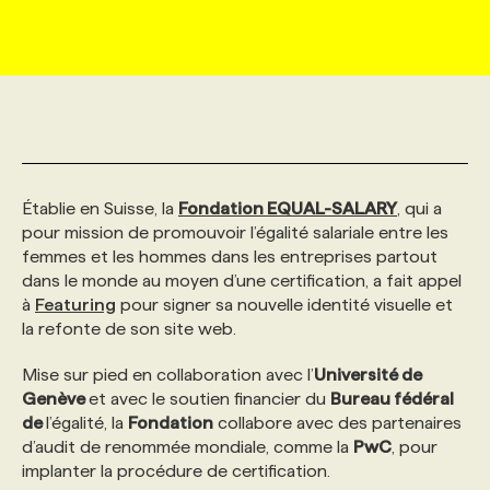
MARKETING ET COMMUNICATION
NOUVEAUX MANDATS
AFFICHEZ UN POSTE / TARIFS
CANDIDAT
BULLETIN RECRUTEMENT
NOS CONFÉRENCES
FORMATIONS
WEB & MÉDIAS SOCIAUX
VOIR LES OFFRES
AFFAIRES DE L'INDUSTRIE
CONSULTER LA CVTHÈQUE
INFOLETTRE PUBLICITÉ
FAQ
NOS FORMATIONS EN LIGNE
CHASSE DE TÊTE
MARKETING DURABLE
PROFIL CANDIDAT
INITIATIVES NUMÉRIQUES
PROFIL ENTREPRISE
ANNONCEZ AVEC NOUS
ANNONCEZ AVEC NOUS
NOS PARCOURS DE FORMATIONS
SERVICE DE CHASSE DE TÊTE
Établie en Suisse, la
Fondation EQUAL-SALARY
, qui a
pour mission de promouvoir l’égalité salariale entre les
femmes et les hommes dans les entreprises partout
GEO/SEO
PRIX ET DISTINCTIONS
FAQ
FORMATIONS PERSONNALISÉES
NOS TARIFS
dans le monde au moyen d’une certification, a fait appel
à
Featuring
pour signer sa nouvelle identité visuelle et
la refonte de son site web.
ÉVÉNEMENTIEL
TENDANCES
ANNONCEZ AVEC NOUS
NOS FORMATEUR‧RICES
NOS EXPERTISES
Mise sur pied en collaboration avec l’
Université de
Genève
et avec le soutien financier du
Bureau fédéral
NOS AUTEUR‧RICES
POURQUOI CHOISIR NOS FORMATIONS
FAQ
de
l’égalité, la
Fondation
collabore avec des partenaires
d’audit de renommée mondiale, comme la
PwC
, pour
implanter la procédure de certification.
NOS TARIFS
ANNONCEZ AVEC NOUS