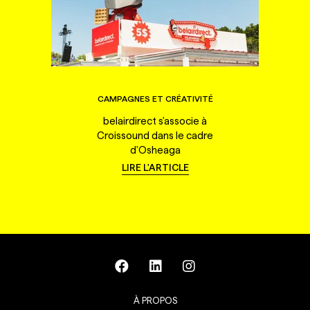
CAMPAGNES ET CRÉATIVITÉ
belairdirect s'associe à
Croissound dans le cadre
d'Osheaga
LIRE L'ARTICLE
À PROPOS