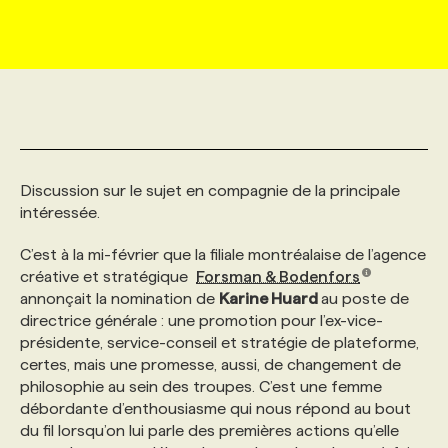
MARKETING ET COMMUNICATION
NOUVEAUX MANDATS
AFFICHEZ UN POSTE / TARIFS
CANDIDAT
BULLETIN RECRUTEMENT
NOS CONFÉRENCES
FORMATIONS
WEB & MÉDIAS SOCIAUX
VOIR LES OFFRES
AFFAIRES DE L'INDUSTRIE
CONSULTER LA CVTHÈQUE
INFOLETTRE PUBLICITÉ
FAQ
NOS FORMATIONS EN LIGNE
CHASSE DE TÊTE
MARKETING DURABLE
PROFIL CANDIDAT
INITIATIVES NUMÉRIQUES
PROFIL ENTREPRISE
ANNONCEZ AVEC NOUS
ANNONCEZ AVEC NOUS
NOS PARCOURS DE FORMATIONS
SERVICE DE CHASSE DE TÊTE
Discussion sur le sujet en compagnie de la principale
intéressée.
GEO/SEO
PRIX ET DISTINCTIONS
FAQ
FORMATIONS PERSONNALISÉES
NOS TARIFS
C’est à la mi-février que la filiale montréalaise de l’agence
créative et stratégique
Forsman & Bodenfors
annonçait la nomination de
Karine Huard
au poste de
ÉVÉNEMENTIEL
TENDANCES
ANNONCEZ AVEC NOUS
NOS FORMATEUR‧RICES
NOS EXPERTISES
directrice générale : une promotion pour l’ex-vice-
présidente, service-conseil et stratégie de plateforme,
certes, mais une promesse, aussi, de changement de
NOS AUTEUR‧RICES
POURQUOI CHOISIR NOS FORMATIONS
FAQ
philosophie au sein des troupes. C’est une femme
débordante d’enthousiasme qui nous répond au bout
du fil lorsqu’on lui parle des premières actions qu’elle
NOS TARIFS
ANNONCEZ AVEC NOUS