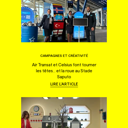
CAMPAGNES ET CRÉATIVITÉ
Air Transat et Celsius font tourner
les têtes... et la roue au Stade
Saputo
LIRE L'ARTICLE