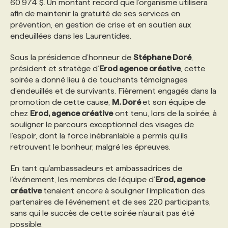
60 974 $.
Un montant record que l’organisme utilisera
afin de maintenir la gratuité de ses services en
PROGRAMMES DE SUBVENTIONS
prévention, en gestion de crise et en soutien aux
endeuillées dans les Laurentides.
FAQ
Sous la présidence d’honneur de
Stéphane Doré
,
président et stratège d’
Erod agence créative
, cette
soirée a donné lieu à de touchants témoignages
ANNONCEZ AVEC NOUS
d’endeuillés et de survivants. Fièrement engagés dans la
promotion de cette cause,
M. Doré
et son équipe de
chez
Erod, agence créative
ont tenu, lors de la soirée, à
souligner le parcours exceptionnel des visages de
l’espoir, dont la force inébranlable a permis qu’ils
retrouvent le bonheur, malgré les épreuves.
En tant qu’ambassadeurs et ambassadrices de
l’événement, les membres de l’équipe d’
Erod, agence
créative
tenaient encore à souligner l’implication des
partenaires de l’événement et de ses 220 participants,
sans qui le succès de cette soirée n’aurait pas été
possible.