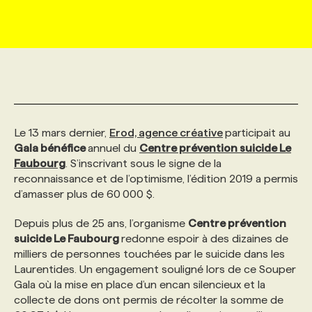
MARKETING ET COMMUNICATION
NOUVEAUX MANDATS
AFFICHEZ UN POSTE / TARIFS
CANDIDAT
BULLETIN RECRUTEMENT
NOS CONFÉRENCES
FORMATIONS
WEB & MÉDIAS SOCIAUX
VOIR LES OFFRES
AFFAIRES DE L'INDUSTRIE
CONSULTER LA CVTHÈQUE
INFOLETTRE PUBLICITÉ
FAQ
NOS FORMATIONS EN LIGNE
CHASSE DE TÊTE
MARKETING DURABLE
PROFIL CANDIDAT
INITIATIVES NUMÉRIQUES
PROFIL ENTREPRISE
ANNONCEZ AVEC NOUS
ANNONCEZ AVEC NOUS
NOS PARCOURS DE FORMATIONS
SERVICE DE CHASSE DE TÊTE
Le 13 mars dernier,
Erod, agence créative
participait au
Gala bénéfice
annuel du
Centre prévention suicide Le
Faubourg
. S’inscrivant sous le signe de la
GEO/SEO
PRIX ET DISTINCTIONS
FAQ
FORMATIONS PERSONNALISÉES
NOS TARIFS
reconnaissance et de l’optimisme, l’édition 2019 a permis
d’amasser plus de 60 000 $.
ÉVÉNEMENTIEL
TENDANCES
ANNONCEZ AVEC NOUS
NOS FORMATEUR‧RICES
NOS EXPERTISES
Depuis plus de 25 ans, l’organisme
Centre prévention
suicide Le Faubourg
redonne espoir à des dizaines de
milliers de personnes touchées par le suicide dans les
NOS AUTEUR‧RICES
POURQUOI CHOISIR NOS FORMATIONS
FAQ
Laurentides. Un engagement souligné lors de ce Souper
Gala où la mise en place d’un encan silencieux et la
collecte de dons ont permis de récolter la somme de
NOS TARIFS
ANNONCEZ AVEC NOUS