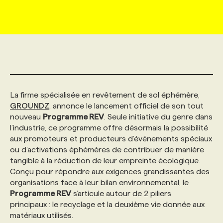
MARKETING ET COMMUNICATION
NOUVEAUX MANDATS
AFFICHEZ UN POSTE / TARIFS
CANDIDAT
BULLETIN RECRUTEMENT
NOS CONFÉRENCES
FORMATIONS
WEB & MÉDIAS SOCIAUX
VOIR LES OFFRES
AFFAIRES DE L'INDUSTRIE
CONSULTER LA CVTHÈQUE
INFOLETTRE PUBLICITÉ
FAQ
NOS FORMATIONS EN LIGNE
CHASSE DE TÊTE
MARKETING DURABLE
PROFIL CANDIDAT
INITIATIVES NUMÉRIQUES
PROFIL ENTREPRISE
ANNONCEZ AVEC NOUS
ANNONCEZ AVEC NOUS
NOS PARCOURS DE FORMATIONS
SERVICE DE CHASSE DE TÊTE
La firme spécialisée en revêtement de sol éphémère,
GROUNDZ
, annonce le lancement officiel de son tout
nouveau
Programme REV
. Seule initiative du genre dans
GEO/SEO
PRIX ET DISTINCTIONS
FAQ
FORMATIONS PERSONNALISÉES
NOS TARIFS
l’industrie, ce programme offre désormais la possibilité
aux promoteurs et producteurs d’événements spéciaux
ou d’activations éphémères de contribuer de manière
ÉVÉNEMENTIEL
TENDANCES
ANNONCEZ AVEC NOUS
NOS FORMATEUR‧RICES
NOS EXPERTISES
tangible à la réduction de leur empreinte écologique.
Conçu pour répondre aux exigences grandissantes des
organisations face à leur bilan environnemental, le
NOS AUTEUR‧RICES
POURQUOI CHOISIR NOS FORMATIONS
FAQ
Programme REV
s’articule autour de 2 piliers
principaux : le recyclage et la deuxième vie donnée aux
matériaux utilisés.
NOS TARIFS
ANNONCEZ AVEC NOUS